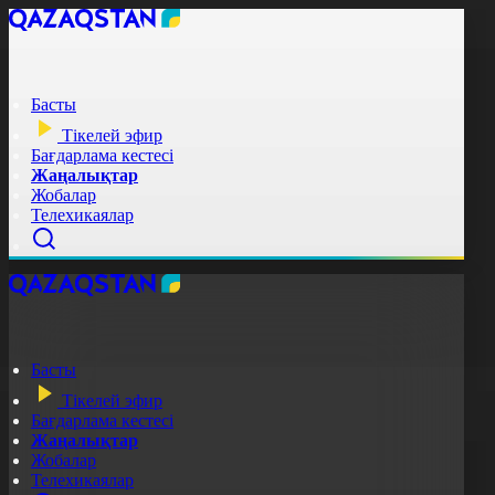
Басты
Тікелей эфир
Бағдарлама кестесі
Жаңалықтар
Жобалар
Телехикаялар
Басты
Тікелей эфир
Бағдарлама кестесі
Жаңалықтар
Жобалар
Телехикаялар