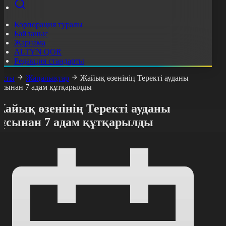
Корпорация туралы
Байланыс
Жарнама
ALTYN QOR
Редакция стандарты
асты
Жаңалықтар
Жайық өзенінің Теректі ауданы
ұсынан 7 адам құтқарылды
Жайық өзенінің Теректі ауданы
тұсынан 7 адам құтқарылды