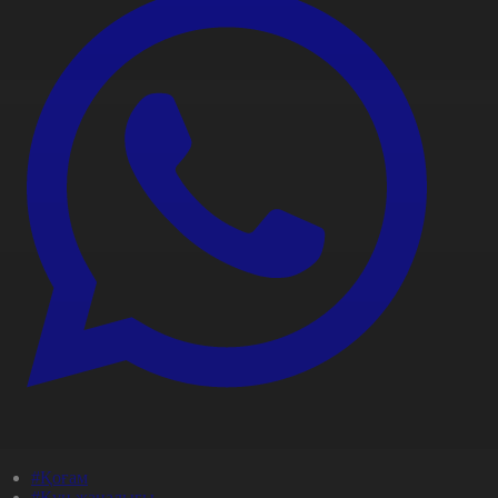
#Қоғам
#Күн жаңалығы