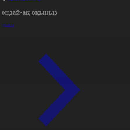
Сондай-ақ оқыңыз
арлығы