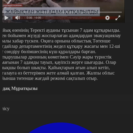
0:00
/ 0:00
айық өзенінің Теректі ауданы тұсынан 7 адам құтқарылды.
зен бойымен жүзуді жоспарлаған адамдардан эвакуациялау
уралы хабар түскен. Оқиға орнына облыстық Төтенше
ағдайлар департаментінің жедел құтқару жасағы мен 12-ші
рт сөндіру бөлімшесінің күш құралдары барған.
ұтқарушылар дронның көмегімен Сәуір жары туристік
ймағынан 7 адамды тауып, қауіпсіз жерге шығарды. Олар
алықшы болып шықты. Қайықтарын ағын алып кетіп,
ағалауға өз беттерімен жете алмай қалған. Жалпы облыс
ойынша төтенше жағдай режимі сақталып отыр.
рдақ Мұратқызы
өлісу