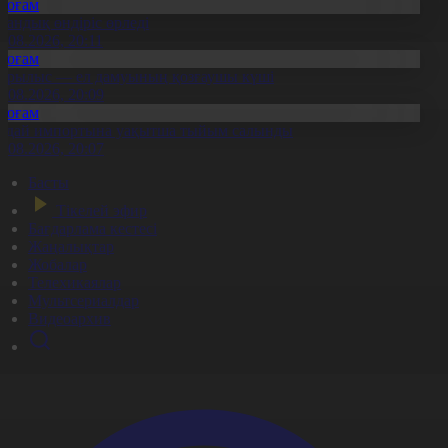
Қоғам
тандық өндіріс өрледі
8.08.2026, 20:11
Қоғам
ұрылыс — ел дамуының қозғаушы күші
8.08.2026, 20:09
Қоғам
идай импортына уақытша тыйым салынды
8.08.2026, 20:07
Басты
Тікелей эфир
Бағдарлама кестесі
Жаңалықтар
Жобалар
Телехикаялар
Мультсериалдар
Видеоархив