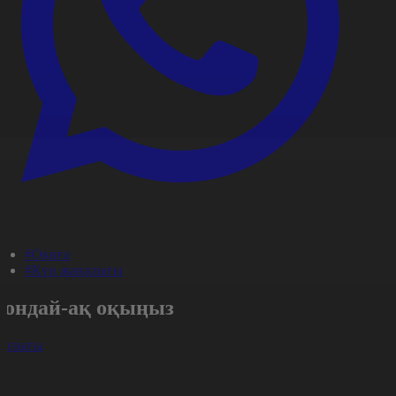
#Оқиға
#Күн жаңалығы
Сондай-ақ оқыңыз
арлығы