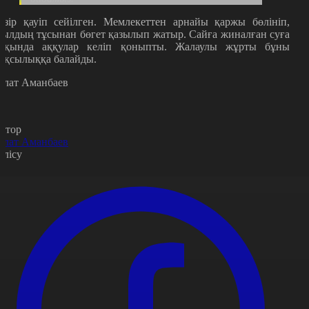
азір қауіп сейілген. Мемлекеттен арнайы қаржы бөлініп,
уылдың тұсынан бөгет қазылып жатыр. Сайға жиналған суға
ақында аққулар келіп қоныпты. Жалаулы жұрты бұны
ақсылыққа балайды.
олат Аманбаев
втор
олат Аманбаев
өлісу