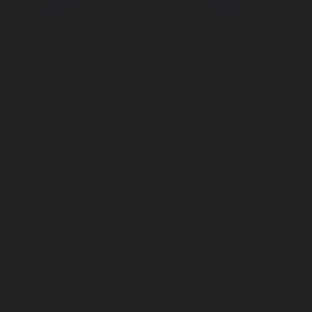
Корпорация туралы
Байланыс
Дистрибуция
Жарнама