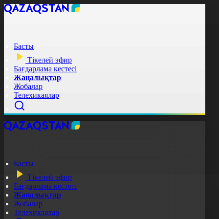
Басты
Тікелей эфир
Бағдарлама кестесі
Жаңалықтар
Жобалар
Телехикаялар
Басты
Тікелей эфир
Бағдарлама кестесі
Жаңалықтар
Жобалар
Телехикаялар