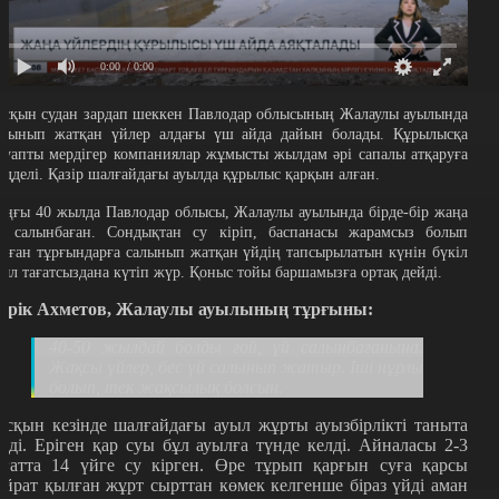
0:00
/ 0:00
асқын судан зардап шеккен Павлодар облысының Жалаулы ауылында
алынып жатқан үйлер алдағы үш айда дайын болады. Құрылысқа
ауапты мердігер компаниялар жұмысты жылдам әрі сапалы атқаруға
үдделі. Қазір шалғайдағы ауылда құрылыс қарқын алған.
оңғы 40 жылда Павлодар облысы, Жалаулы ауылында бірде-бір жаңа
й салынбаған. Сондықтан су кіріп, баспанасы жарамсыз болып
алған тұрғындарға салынып жатқан үйдің тапсырылатын күнін бүкіл
уыл тағатсыздана күтіп жүр. Қоныс тойы баршамызға ортақ дейді.
ерік Ахметов, Жалаулы ауылының тұрғыны:
40-50 жылдай болды ғой, үй салынбағанына.
Жақсы үйлер, бес үй салынып жатыр. Іші нұрлы
болып, тек жақсылық болсын.
асқын кезінде шалғайдағы ауыл жұрты ауызбірлікті таныта
ілді. Еріген қар суы бұл ауылға түнде келді. Айналасы 2-3
ағатта 14 үйге су кірген. Өре тұрып қарғын суға қарсы
айрат қылған жұрт сырттан көмек келгенше біраз үйді аман