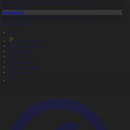
ұрылтай сайлауына дайындық пысықталды
6.08.2026, 20:02
Жаңалықтар
ҚО-да тамыз айында да аптап ыстық болады
6.08.2026, 20:00
Басты
Тікелей эфир
Бағдарлама кестесі
Жаңалықтар
Жобалар
Телехикаялар
Мультсериалдар
Видеоархив