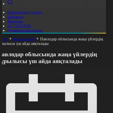
Корпорация туралы
Байланыс
Жарнама
ALTYN QOR
Редакция стандарты
асты
Жаңалықтар
Павлодар облысында жаңа үйлердің
ұрылысы үш айда аяқталады
Павлодар облысында жаңа үйлердің
құрылысы үш айда аяқталады