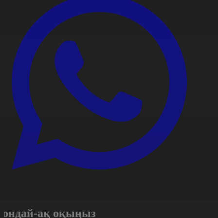
Сондай-ақ оқыңыз