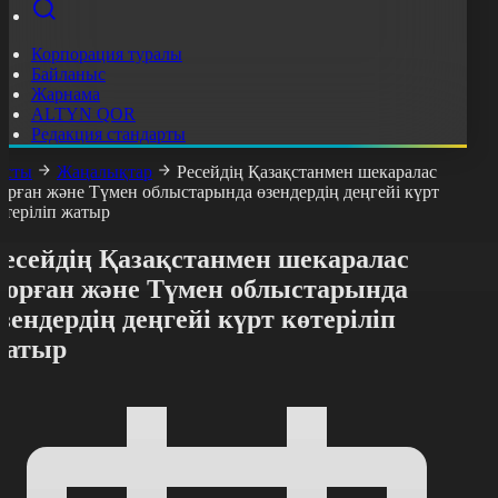
Корпорация туралы
Байланыс
Жарнама
ALTYN QOR
Редакция стандарты
асты
Жаңалықтар
Ресейдің Қазақстанмен шекаралас
орған және Түмен облыстарында өзендердің деңгейі күрт
өтеріліп жатыр
Ресейдің Қазақстанмен шекаралас
Қорған және Түмен облыстарында
зендердің деңгейі күрт көтеріліп
жатыр