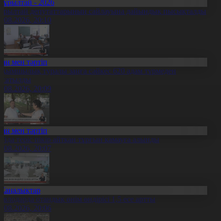
Құрылтай - 2026
ұрылтай депутаттарының сайлауына дайындық пысықталды
5.08.2026, 20:10
Заң мен тәртіп
ақымшылық туралы заңға сәйкес 620 адам түрмеден
осатылды
5.08.2026, 20:09
Заң мен тәртіп
ойда теріс пікір айтқан тұрғын қамауға алынды
5.08.2026, 20:07
Жаңалықтар
авлодарда отандық өнім өндірісі 1,5 есе артты
5.08.2026, 20:06