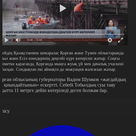
0:00
/ 0:00
есейдің Қазақстанмен шекаралас Қорған және Түмен облыстарында
обыл және Есіл өзендерінің деңгейі күрт көтеріліп жатыр. Соңғы
әліметке қарағанда, Қорғанда мыңға жуық үй мен дачалық учаскені
у басқан. Сондықтан екі аймақта да эвакуация жалғасып жатыр.
орған облысының губернаторы Вадим Шумков «жағдайдың
са қиындайтынын» ескертті. Себебі Тобылдың суы таяу
ақытта 11 метрге дейін көтеріледі деген болжам бар.
өлісу