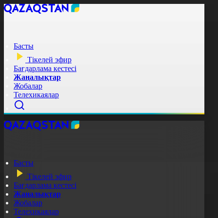
Басты
Тікелей эфир
Бағдарлама кестесі
Жаңалықтар
Жобалар
Телехикаялар
Басты
Тікелей эфир
Бағдарлама кестесі
Жаңалықтар
Жобалар
Телехикаялар