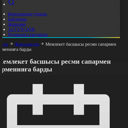
Корпорация туралы
Байланыс
Жарнама
ALTYN QOR
Редакция стандарты
асты
Жаңалықтар
Мемлекет басшысы ресми сапармен
рменияға барды
Мемлекет басшысы ресми сапармен
Арменияға барды