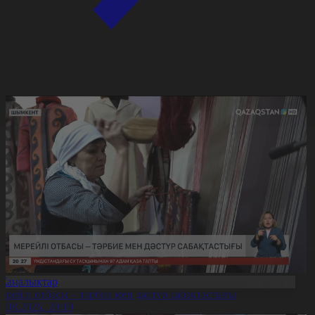
Жаңалықтар
ерейлі отбасы – тәрбие мен дәстүр сабақтастығы
7.08.2026, 20:19