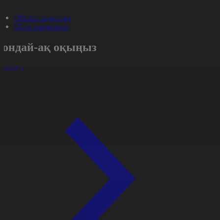
#Ресми оқиғалар
#Күн жаңалығы
Сондай-ақ оқыңыз
арлығы