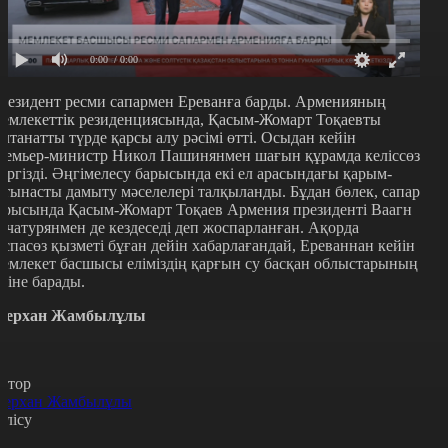
0:00
/ 0:00
резидент ресми сапармен Ереванға барды. Арменияның
емлекеттік резиденциясында, Қасым-Жомарт Тоқаевты
алтанатты түрде қарсы алу рәсімі өтті. Осыдан кейін
ремьер-министр Никол Пашинянмен шағын құрамда келіссөз
үргізді. Әңгімелесу барысында екі ел арасындағы қарым-
атынасты дамыту мәселелері талқыланды. Бұдан бөлек, сапар
арысында Қасым-Жомарт Тоқаев Армения президенті Ваагн
ачатурянмен де кездеседі деп жоспарланған. Ақорда
аспасөз қызметі бұған дейін хабарлағандай, Ереваннан кейін
емлекет басшысы еліміздің қарғын су басқан облыстарының
іріне барады.
ерхан Жамбылұлы
втор
ерхан Жамбылұлы
өлісу