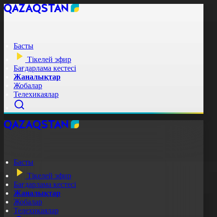
Басты
Тікелей эфир
Бағдарлама кестесі
Жаңалықтар
Жобалар
Телехикаялар
Басты
Тікелей эфир
Бағдарлама кестесі
Жаңалықтар
Жобалар
Телехикаялар