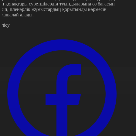
ен қонақтары суретшілердің туындыларына өз бағасын
еріп, пленэрлік жұмыстардың қорытынды көрмесін
амашалай алады.
өлісу