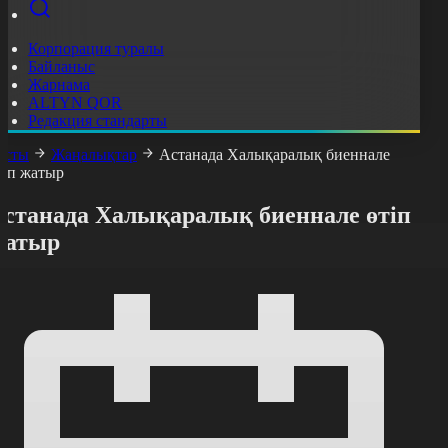
Корпорация туралы
Байланыс
Жарнама
ALTYN QOR
Редакция стандарты
асты
Жаңалықтар
Астанада Халықаралық биеннале
тіп жатыр
Астанада Халықаралық биеннале өтіп
жатыр