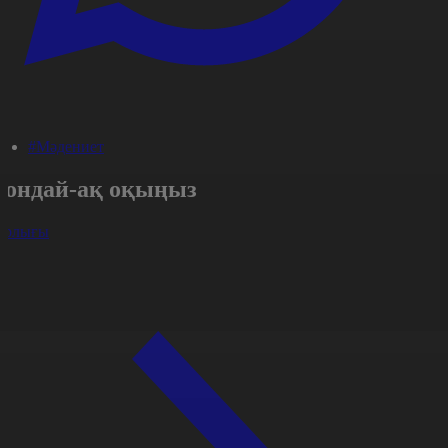
#Мәдениет
Сондай-ақ оқыңыз
арлығы