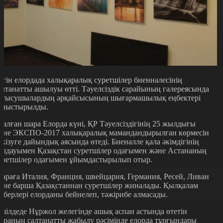
үгін елордада халықаралық суретшілер биенналесінің
алтанатты ашылуы өтті. Тәуелсіздік сарайының галереясында
атысушылардың әрқайсысының шығармашылық еңбектері
аныстырылды.
талған шара Елорда күні, ҚР Тәуелсіздігінің 25 жылдығы
әне ЭКСПО-2017 халықаралық мамандандырылған көрмесін
ткізуге дайындық аясында өтеді. Биеналле қала әкімдігінің
олдауымен Қазақстан суретшілер одағымен және Астананың
уретшілер одағымен ұйымдастырылып отыр.
араға Италия, Франция, швейцария, Германия, Ресей, Ливан
әне барша Қазақстаннан суретшілер жиналады. Қылқалам
еберлері елорданы бейнелеп, тәжірибе алмасады.
 шілдеде Нұржол желегінде ашық аспан астында өтетін
араның салтанатты жабылу рәсімінде елорда тұрғындары