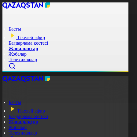
Басты
Тікелей эфир
Бағдарлама кестесі
Жаңалықтар
Жобалар
Телехикаялар
Басты
Тікелей эфир
Бағдарлама кестесі
Жаңалықтар
Жобалар
Телехикаялар