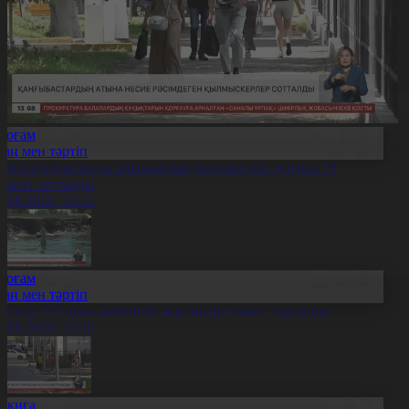
Қоғам
Заң мен тәртіп
қмола облысында ұйымдасқан қылмыстық топтың 21
үшесі сотталды
6.08.2026, 13:21
Қоғам
Заң мен тәртіп
ҚО-да 232 адам әкімшілік жауапкершілікке тартылды
6.08.2026, 13:18
Оқиға