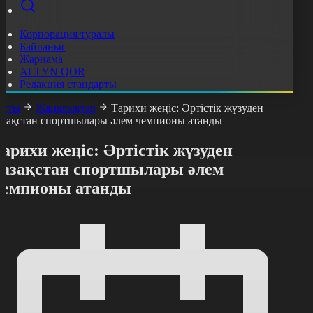
Корпорация туралы
Байланыс
Жарнама
ALTYN QOR
Редакция стандарты
асты
Жаңалықтар
Тарихи жеңіс: Әртістік жүзуден
азақстан спортшылары әлем чемпионы атанды
арихи жеңіс: Әртістік жүзуден
қазақстан спортшылары әлем
чемпионы атанды