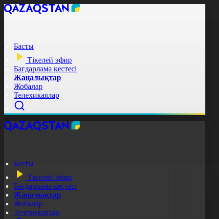
Басты
Тікелей эфир
Бағдарлама кестесі
Жаңалықтар
Жобалар
Телехикаялар
Басты
Тікелей эфир
Бағдарлама кестесі
Жаңалықтар
Жобалар
Телехикаялар