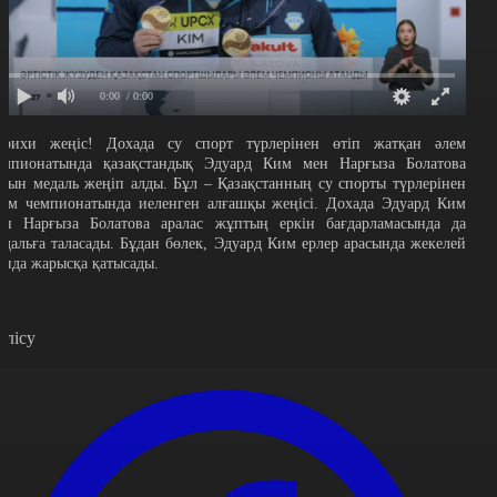
0:00
/ 0:00
арихи жеңіс! Дохада су спорт түрлерінен өтіп жатқан әлем
емпионатында қазақстандық Эдуард Ким мен Нарғыза Болатова
лтын медаль жеңіп алды. Бұл – Қазақстанның су спорты түрлерінен
лем чемпионатында иеленген алғашқы жеңісі. Дохада Эдуард Ким
ен Нарғыза Болатова аралас жұптың еркін бағдарламасында да
едальға таласады. Бұдан бөлек, Эдуард Ким ерлер арасында жекелей
ында жарысқа қатысады.
өлісу