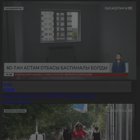
Қоғам
Aqparat
алдықорғанда бір топ адам баспаналы болды
6.08.2026, 13:27