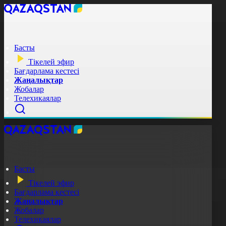
Басты
Тікелей эфир
Бағдарлама кестесі
Жаңалықтар
Жобалар
Телехикаялар
Басты
Тікелей эфир
Бағдарлама кестесі
Жаңалықтар
Жобалар
Телехикаялар