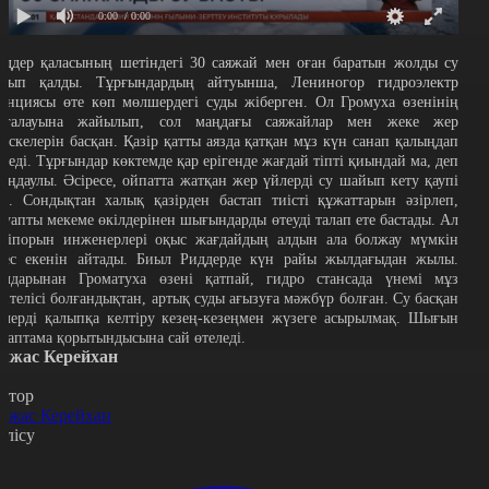
0:00
/ 0:00
иддер қаласының шетіндегі 30 саяжай мен оған баратын жолды су
асып қалды. Тұрғындардың айтуынша, Лениногор гидроэлектр
танциясы өте көп мөлшердегі суды жіберген. Ол Громуха өзенінің
ағалауына жайылып, сол маңдағы саяжайлар мен жеке жер
часкелерін басқан. Қазір қатты аязда қатқан мұз күн санап қалыңдап
еледі. Тұрғындар көктемде қар ерігенде жағдай тіпті қиындай ма, деп
лаңдаулы. Әсіресе, ойпатта жатқан жер үйлерді су шайып кету қаупі
ар. Сондықтан халық қазірден бастап тиісті құжаттарын әзірлеп,
ауапты мекеме өкілдерінен шығындарды өтеуді талап ете бастады. Ал
әсіпорын инженерлері оқыс жағдайдың алдын ала болжау мүмкін
мес екенін айтады. Биыл Риддерде күн райы жылдағыдан жылы.
алдарынан Громатуха өзені қатпай, гидро стансада үнемі мұз
ептелісі болғандықтан, артық суды ағызуға мәжбүр болған. Су басқан
йлерді қалыпқа келтіру кезең-кезеңмен жүзеге асырылмақ. Шығын
араптама қорытындысына сай өтеледі.
лжас Керейхан
втор
лжас Керейхан
өлісу