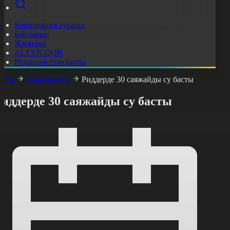
Корпорация туралы
Байланыс
Жарнама
ALTYN QOR
Редакция стандарты
асты
Жаңалықтар
Риддерде 30 саяжайды су басты
иддерде 30 саяжайды су басты