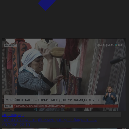
Жаңалықтар
ерейлі отбасы – тәрбие мен дәстүр сабақтастығы
7.08.2026, 20:19