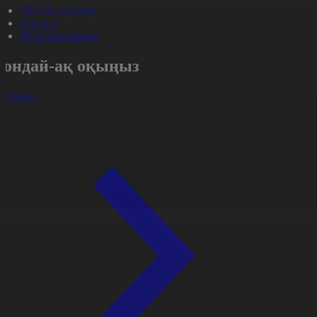
#Басты ақпарат
#Оқиға
#Күн жаңалығы
Сондай-ақ оқыңыз
арлығы