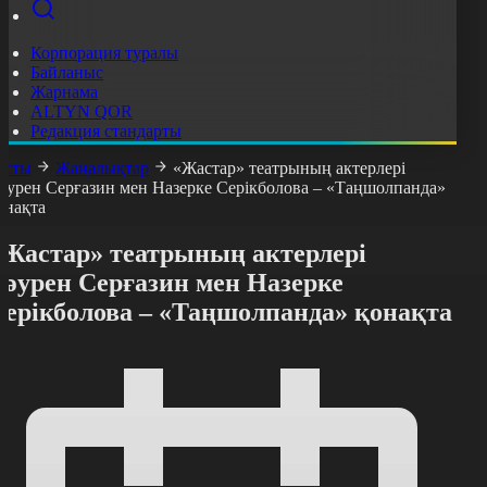
Корпорация туралы
Байланыс
Жарнама
ALTYN QOR
Редакция стандарты
асты
Жаңалықтар
«Жастар» театрының актерлері
әурен Серғазин мен Назерке Серікболова – «Таңшолпанда»
онақта
«Жастар» театрының актерлері
Дәурен Серғазин мен Назерке
Серікболова – «Таңшолпанда» қонақта