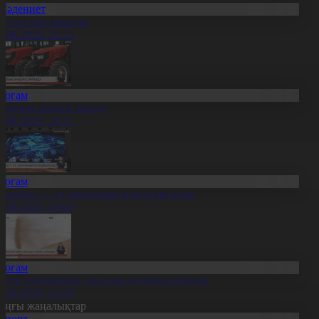
Мәдениет
әстүр мен креатив
8.08.2026, 20:13
Қоғам
тандық өндіріс өрледі
8.08.2026, 20:11
Қоғам
ұрылыс — ел дамуының қозғаушы күші
8.08.2026, 20:09
Қоғам
идай импортына уақытша тыйым салынды
8.08.2026, 20:07
оңғы жаңалықтар
Спорт