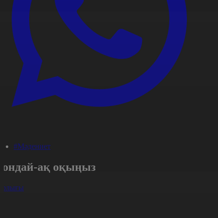
#Мәдениет
Сондай-ақ оқыңыз
арлығы