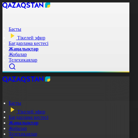
Басты
Тікелей эфир
Бағдарлама кестесі
Жаңалықтар
Жобалар
Телехикаялар
Басты
Тікелей эфир
Бағдарлама кестесі
Жаңалықтар
Жобалар
Телехикаялар