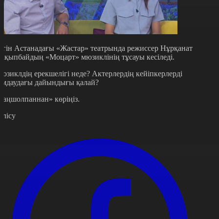
үгін Астанадағы «Жастар» театрында режиссер Нұрқанат
ақыпбайдың «Моцарт» мюзиклінің тұсауы кесіледі.
юзиклдің ерекшелігі неде? Актерлердің кейіпкерлерді
омдаудағы дайындығы қалай?
Таңшолпаннан» көріңіз.
өлісу