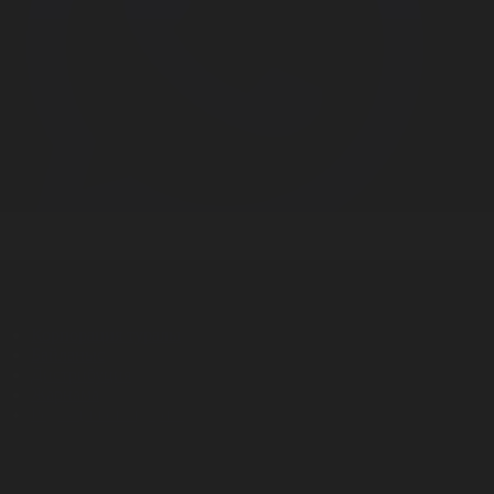
Корпорация туралы
Байланыс
Дистрибуция
Жарнама
Редакция стандарты