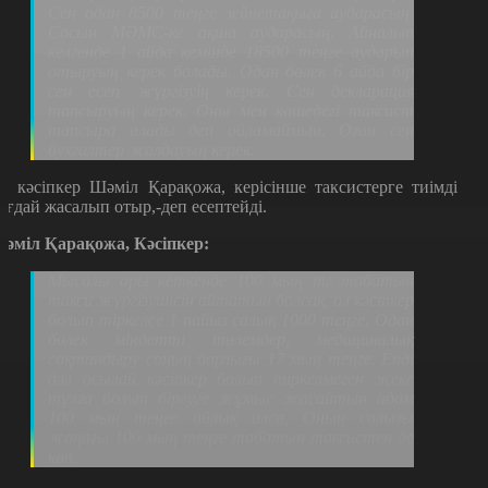
Сен одан 8500 теңге зейнетақыға аударасың.
Сосын МӘМС-ке ақша аударасың. Айналып
келгенде 1 айда кемінде 18500 теңге аударып
отыруың керек болады. Одан бөлек 6 айда бір
сен есеп жүргізуің керек. Сен декларация
тапсыруың керек. Оны мен көшедегі таксист
тапсыра алады деп ойламаймын. Оған сен
бухгалтер жалдауың керек.
л кәсіпкер Шәміл Қарақожа, керісінше таксистерге тиімді
ағдай жасалып отыр,-деп есептейді.
әміл Қарақожа, Кәсіпкер:
Мысалы ары кеткенде 100 мың тг табатын
такси жүргізушісін айтатын болсақ, ол кәсіпкер
болып тіркелсе 1 пайыз салық 1000 теңге. Одан
бөлек міндетті төлемдер, медициналық
сақтандыру соның барлығы 17 мың теңге. Енді
дәл осылай кәсіпкер болып тіркелмеген жеке
тұлға болып біреуге жұмыс жасайтын адам
100 мың теңге айлық алса, Оның салығы
жаңағы 100 мың теңге табатын таксистен де
көп.