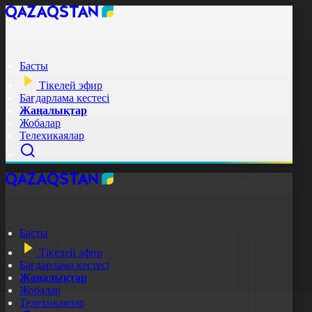
Басты
Тікелей эфир
Бағдарлама кестесі
Жаңалықтар
Жобалар
Телехикаялар
Басты
Тікелей эфир
Бағдарлама кестесі
Жаңалықтар
Жобалар
Телехикаялар