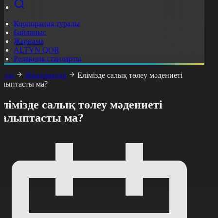
Корпорация туралы
Байланыс
Жарнама
ALTYN QOR
Редакция стандарты
асты
Жаңалықтар
Елімізде салық төлеу мәдениеті
алыптасты ма?
лімізде салық төлеу мәдениеті
қалыптасты ма?