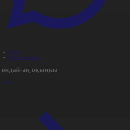
#Апта
#Күн жаңалығы
Сондай-ақ оқыңыз
арлығы