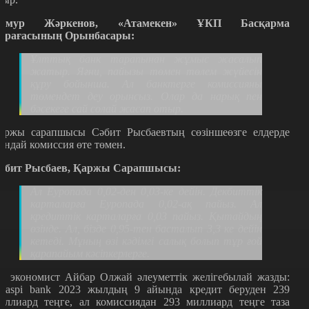
имур Жәркенов, «Атамекен» ҰКП Басқарма
өрағасының Орынбасары:
Ұлттық банк тарапынан жұмыс жасалып
жатыр. Яғни, пайызы төмен төлем жүйесін
құру бойынша. Ал банктерге комиссияны
төмендет деу орынсыз. Олар да нарық пен
бәсекеге сай солай жасап отыр.
аржы сарапшысы Сәбит Рысбаевтың сөзіншеөзге елдерде
ұндай комиссия өте төмен.
әбит Рысбаев, Қаржы Сарапшысы:
Ал Еуропада 0,02-ден 0,03-ке дейін. Декбиттік
карталарға Еуропада 0,02-ақ пайыз. Ал
кредиттік карталарға 0,03 пайыз. Қытайдың
өзінде. Ал, бізде 0,95-тен басталып 3,3 ке дейін
кетеді. Мұның өзі кәдімгі салық болып тұр ғой
қарапайым кәсіпкерлерге.
л экономист Айбар Олжай әлеуметтік желігебылай жазды:
Kaspi bank 2023 жылдың 9 айында кредит беруден 239
иллиард теңге, ал комиссиядан 293 миллиард теңге таза