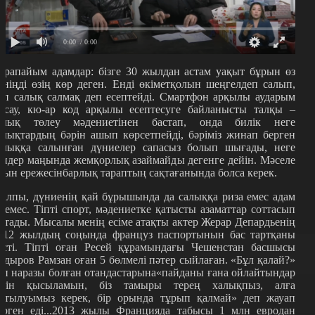
0:00
/ 0:00
арапайым адамдар: бізге 30 жылдан астам уақыт бұрын өз
үніңді өзің көр деген. Енді өкіметқолын шеңгелдеп салып,
өп салық салмақ деп есептейді. Смартфон арқылы аударым
асау, кю-ар код арқылы есептесуге байланысты талқы –
алық төлеу мәдениетінен бастап, онда билік неге
алықтардың бәрін ашып көрсетпейді, бәріміз жинап берген
алыққа салынған дүниелер сапасыз болып шығады, неге
ендер маңында жемқорлық азаймайды дегенге дейін. Мәселе
йын ережесінбарлық тараптың сақтағанында болса керек.
алпы, дүниенің қай бұрышында да салыққа риза емес адам
з емес. Тіпті спорт, мәдениетке қатысты азаматтар соттасып
атады. Мысалы менің есіме атақты актер Жерар Депардьенің
012 жылдың соңында француз паспортынын бас тартқаны
үсті. Тіпті оған Ресей құрамындағы Чешенстан басшысы
адыров Рамзан оған 5 бөлмелі пәтер сыйлаған. «Бұл қалай?»
еп наразы болған отандастарына«пайданы ғана ойлайтындар
шін қысыламын, біз тамыры терең халықпыз, алға
мтылуымыз керек, бір орында тұрып қалмай» деп жауап
ерген еді...2013 жылы Францияда табысы 1 млн евродан