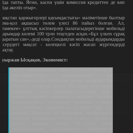
айда тапты. Яғни, каспи үшін комиссия кредиттен де көп
айда әкеліп отыр».
азақстан қаржыгерлері қауымдастығы» мәліметінше былтыр
олма-қол ақшасыз төлем үлесі 86 пайыз болған. Ал,
Атамекен» ұлттық кәсіпкерлер палатасыдерегінше мобильді
ударымдар көлемі 100 трлн теңгеден асқан.«Бұл үлкен сұрақ
удыратын сан»,-деді олар.Сондықтан мобильді аударымдарды
ексерудегі мақсат - көлеңкелі кәсіп жасап жүргендерді
нықтау.
ауыржан Ысқақов, Экономист:
Біздің экономиканың 3-тен бір бөлігі көлеңкелі
экономикада.Бұл президенттің өзі
баяндамасында айтылған ресми ақпарат. Бір
дүниені ескеруіміз керек. Біз қазір дүкендерді
айтамыз. Такси қызметін айтамыз. Яғни,
мынау негізгі көзімізге көрініп тұрған
азаматтармен жұмыстар жасалып жатыр.
Ал солардың өздерінің өз уәждері бар. Ол
қандай. Мысалы, ол базардағы картошканы
сатушы азаматтар 100 тг-ге алып, 120 тг-ге
сатса. Бірақта, солар 100 тг-ге алған
тасымалдаған делдалдардың қызметтері