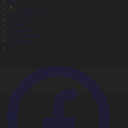
Басты
Тікелей эфир
Бағдарлама кестесі
Жаңалықтар
Жобалар
Телехикаялар
Мультсериалдар
Видеоархив