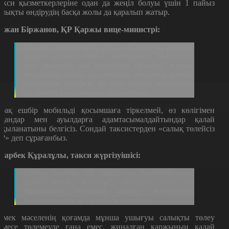
акси қызметкерлеріне одан да жеңіл болуы үшін 1 пайыз
алықты өндірудің басқа жолы да қаралып жатыр.
ржан Біржанов, ҚР Қаржы вице-министрі:
Мысалы, операторды біз салық төлеуші ретінде
қарауға ұсыныс айтып жатырмыз. Мысалыға,
егер таксист өзі оператор арқылы жұмыс
жасайтын болса ол салықты оператор ұстап,
бюджетке аударса, біз оны сондай міндеттен
босатуды қарастырып жатырмыз.
ірақ ешбір мобильді қосымшаға тіркелмей, өз көлігімен
удандар мен ауылдарға адамтасымалдайтындар қалай
ақыланатыны белгісіз. Сондай таксистерден «салық төлейсіз
е?» деп сұрағанбыз.
нарбек Құралұлы, такси жүргізуішісі:
Төлеуге болады ғой. Бірақ, сол төленген ақша
қайда кетіп жатыр? Мысалы үшін біз
Малиновкіге барамыз қотыр жолдармен.
Ходовкамызды әр ай сайын істейміз.
емек мәселенің қоғамда мұнша ушығуы салықты төлеу
емесе төлемеуде ғана емес, жиналған қаржының қалай