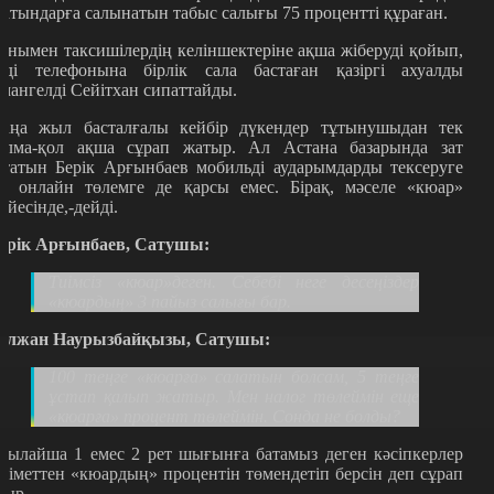
сатындарға салынатын табыс салығы 75 процентті құраған.
онымен таксишілердің келіншектеріне ақша жіберуді қойып,
нді телефонына бірлік сала бастаған қазіргі ахуалды
мангелді Сейітхан сипаттайды.
аңа жыл басталғалы кейбір дүкендер тұтынушыдан тек
олма-қол ақша сұрап жатыр. Ал Астана базарында зат
ататын Берік Арғынбаев мобильді аударымдарды тексеруге
е, онлайн төлемге де қарсы емес. Бірақ, мәселе «кюар»
үйесінде,-дейді.
ерік Арғынбаев, Сатушы:
Тиімсіз «кюар»деген. Себебі неге десеңіздер
«кюардың» 3 пайыз салығы бар.
үлжан Наурызбайқызы, Сатушы:
100 теңге «кюарға» салатын болсам, 5 теңге
ұстап қалып жатыр. Мен налог төлеймін еще
«кюарға» процент төлеймін. Сонда не болды?
сылайша 1 емес 2 рет шығынға батамыз деген кәсіпкерлер
кіметтен «кюардың» процентін төмендетіп берсін деп сұрап
тыр.