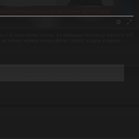
 135 мың өтініш түскен. Ел бойынша тестілеуді өткізетін 145
е көбеюі мүмкін екенін айтты. Себебі, алдағы 4 науқан
Наурыз айында, тамыз айында мамырда маусымда әлі