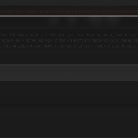
ын 100 мың оқушы тестілеуге қатысса, биыл қаңтардағы науқанға
а ғылым және жоғары білім министрі талапкерлердің саны әлі д
2 тестілеудің нәтижесімен ғана грантқа түсуге мүмкіндік болады.
оқ, 5 рет тапсыруға болады. Сондықтан бұл арнайы жасалған. 