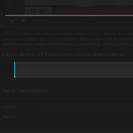
0:00
/ 0:00
ҰБТ тапсыруға ниетті түлектердің саны көбейді. Бұрын жыл сай
мың орын дайын тұр. Арнамыздағы «Жедел желі» бағдарламасынд
аяықталғанша, өтінім қабылдау жүргізіле береді. Алайда соңғы 
Саясат Нұрбек, ҚР Ғылым және жоғары білім министрі:
Бұрынғыдай бір ілінбей кетсем болды қалдым деген ж
тапсыра аласыз. Әлі төрт мүмкіндігіңіз бар.
Оңғар Алпысбайұлы
Автор
Оңғар Алпысбайұлы
Бөлісу