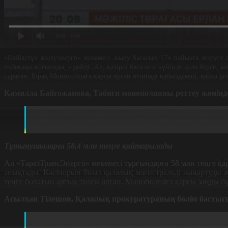
0:00
/ 0:00
«Екібастұз жылуэнерго» мекемесі жылу бағасын 174 пайызға өсіруге
еңбекақы қосылады, - дейді. Ал, қазіргі баға осы күйінде қала берсе
сұраған. Бірақ Монополияға қарсы орган өтінімді қабылдамай, қайта ұс
Камилла Байғожанова, Табиғи монополияны реттеу жөнінд
Олар орташа есеппен 147 пайызға қымбаттатуды сұра
пайыз, ал , есептегіші жоқ пәтер иелері үшін бірде
нақты шешім қабылдаған жоқ. Комиссия шешетін бол
Тұтынушыларға 58,4 млн теңге қайтарылады
Ал «ТаразТрансЭнерго» мекемесі тұрғындарға 58 млн теңге қа
анықтады. Кәсіпорын биыл қалалық магистральді жаңартуды 
теңге болатын артық төлем алған. Монополияға қарсы заңды бұ
Асылхан Тілешов, Қалалық прокуратураның бөлім бастығ
2024 жылдың 1-қаңтарынан бастап 2025 жылдың 1-қаң
Әрбір абоненттің жеке шоттарына бұл қаражат өндір