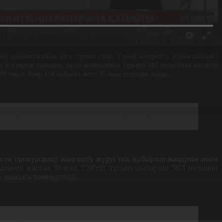
ның қымбаттағанын алға тартып отыр. Тариф көтерілсе, жұмысшыларға
кен қоғамдық тыңдауда жылу компаниясы тарифті 149 процентке көтеруді
9 теңге. Егер 174 пайызға өссе, 15 мың теңгеден асады.
 түседі. Есептегіш құралы бар тұрғындар үшін өсім 15
центке дейін қымбаттатуды ұсынған. Әзірге департамент
ерген прокурорлар жаңғырту жүруі тиіс құбырлар жаңармағанын
қшамен жаппақ болған. Сөйтіп, тұтынушылардан 58,4 миллион
 пайызға төмендетілді.
қа жалпы соммасы 58,4 миллион теңге қайтарылады. СКЛ
іліп отырады.