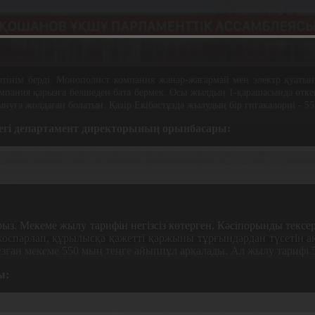
 өтінім берді. Монополист компания жанар-жағармай мен электр қуаты
, компания қарызға белшеден бата бермек. Осы жылдың 1-қарашасында өт
ынуға жолдаған болатын. Қазір Екібастұзда жылудың бір гигакалориі - 557
егі департамент директорының орынбасары:
п отыр. Оның ішінде негізгі жүктеме бюджеттік мекемелерге
н 60% қымбаттайды. Бюджеттік мекемелер үшін 400-ден 700 про
ады.
рыз. Мекеме жылу тарифін негізсіз көтерген. Кәсіпорынды текс
жоспарлап, құрылысқа қажетті қаржыны тұрғындардан түсетін а
зған мекеме 550 мың теңге айыппұл арқалады. Ал жылу тарифі 5
ы:
тарына дейін 1 жыл көлемінде өтемді тариф енгізіліп, халық
ілмейді. Тек алдағы уақыттағы төлемдерінен азайтылып шегер