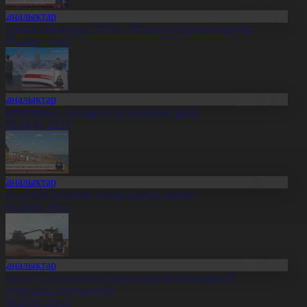
Жаңалықтар
Болашақ ойындары-2026»: 180 млн қаралым жиналды
7.08.2026, 20:15
Жаңалықтар
қкерегешың – ақ жартасқа қашалған тарих
7.08.2026, 20:14
Жаңалықтар
иыл тұзды көлдерде 6 адам қайтыс болған
7.08.2026, 20:13
Жаңалықтар
резидент солтүстіктегі тұрғындарды облыстың 90
ылдығымен құттықтады
7.08.2026, 20:11