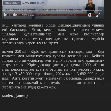
0:00
/ 0:00
ірінші қаңтарда жалпыға бірдей декларациялаудың үшінші
езеңі басталады. Яғни, келер жылы кез келген мекеме
асшылары, құрылтайшылар мен жеке кәсіпкерлер
азақстанда ғана емес, шетелде де тіркелген мүлігін
екларациялауы керек. Бұл міндетті.
лдымен 250-ші «Кіріс декларациясы» тапсырылады – бұл
Активтер мен міндеттемелер туралы декларация». Кейінгі
ылдары 270-ші «Кірістер мен мүлік туралы декларацияны»
апсыру керек. Кіріс декларациясында құны 1000 айлық
септік көрсеткіштен асатын барлық мүлікті көрсету қажет.
иыл бұл 3 450 000 теңге болса, 2024 жылы 3 692 000 теңге
олады. Айта кететін жәйт, мемлекет базасында, Қазақстанда
іркелген жылжымайтын мүлік пен автокөлікті –
екларацияға енгізудің қажеті жоқ.
сылбек Данияр