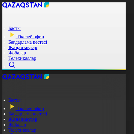
Басты
Тікелей эфир
Бағдарлама кестесі
Жаңалықтар
Жобалар
Телехикаялар
Басты
Тікелей эфир
Бағдарлама кестесі
Жаңалықтар
Жобалар
Телехикаялар