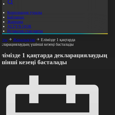
Корпорация туралы
Байланыс
Жарнама
ALTYN QOR
Редакция стандарты
асты
Жаңалықтар
Елімізде 1 қаңтарда
екларациялаудың үшінші кезеңі басталады
лімізде 1 қаңтарда декларациялаудың
шінші кезеңі басталады