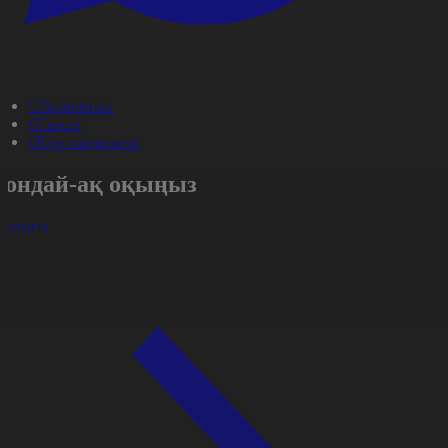
#Экономика
#Саясат
#Күн жаңалығы
Сондай-ақ оқыңыз
арлығы