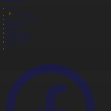
Басты
Тікелей эфир
Бағдарлама кестесі
Жаңалықтар
Жобалар
Телехикаялар
Мультсериалдар
Видеоархив