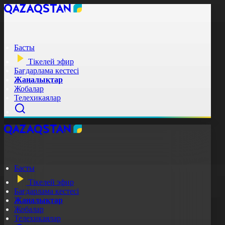
Басты
Тікелей эфир
Бағдарлама кестесі
Жаңалықтар
Жобалар
Телехикаялар
Басты
Тікелей эфир
Бағдарлама кестесі
Жаңалықтар
Жобалар
Телехикаялар