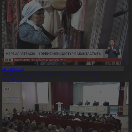
Жаңалықтар
ерейлі отбасы – тәрбие мен дәстүр сабақтастығы
7.08.2026, 20:19