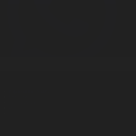
Корпорация туралы
Байланыс
Дистрибуция
Жарнама
Редакция стандарты