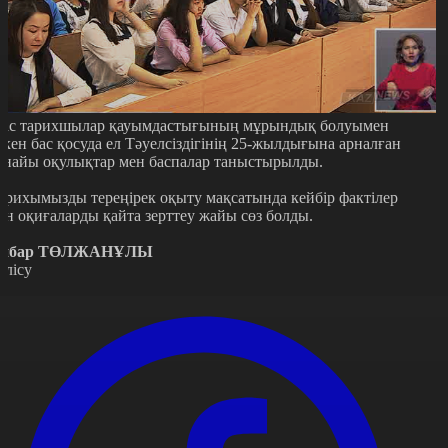
ас тарихшылар қауымдастығының мұрындық болуымен
ткен бас қосуда ел Тәуелсіздігінің 25-жылдығына арналған
рнайы оқулықтар мен баспалар таныстырылды.
арихымызды тереңірек оқыту мақсатында кейбір фактілер
ен оқиғаларды қайта зерттеу жайы сөз болды.
йбар ТӨЛЖАНҰЛЫ
өлісу