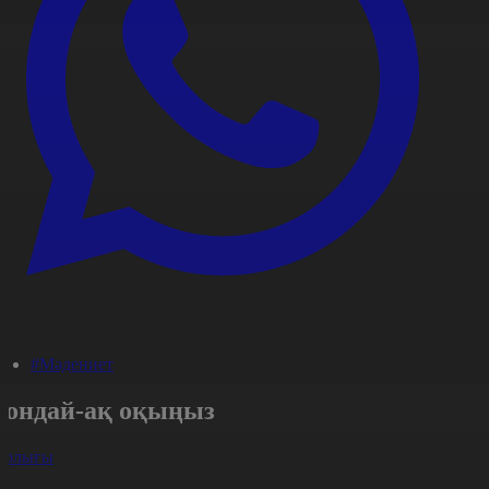
#Мәдениет
Сондай-ақ оқыңыз
арлығы