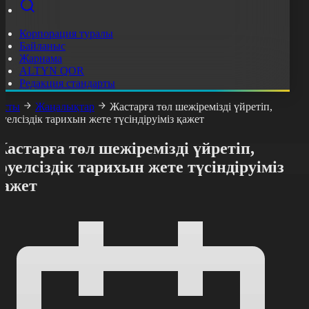
Корпорация туралы
Байланыс
Жарнама
ALTYN QOR
Редакция стандарты
асты
Жаңалықтар
Жастарға төл шежіремізді үйретіп,
әуелсіздік тарихын жете түсіндіруіміз қажет
астарға төл шежіремізді үйретіп,
әуелсіздік тарихын жете түсіндіруіміз
қажет