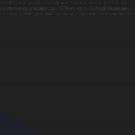
ге Израиль қарулы күштерінің Газаға қашан кіретіні белгісіз.
н палестиналықтардың саны 9700-ге жетті. Сол құрбандардың 4
ға бағытталған дипломатиялық қадамдар әзірге нәтиже берген