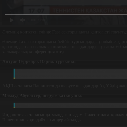
0:00
/ 0:00
Әлемнің көптеген елінде Газа секторындағы қантөгісті тоқтат
Әлемде Газа секторындағы бейбіт тұрғындардың өліміне қар
қарағанда, наразылық акциясына шыққандардың саны 60 мы
халықаралық конференция өтеді.
Антуан Геррейро, Париж тұрғыны:
Біз Палестина халқымен бірге екенімізді көрсету үші
қолдаймыз. Әлем елдерінде Газадағы қантөгісті, атыс
АҚШ астанасы Вашингтонда шеруге шыққандар Ақ Үйдің жаны
Махмуд Абунассер, шеруге қатысушы:
Қантөгіс тез тоқтасын. Жазықсыз бейбіт тұрғындар
Индонезия астанасында мыңдаған адам Палестинаға қолдау 
Палестинаны қолдайтын әндер айтылды.