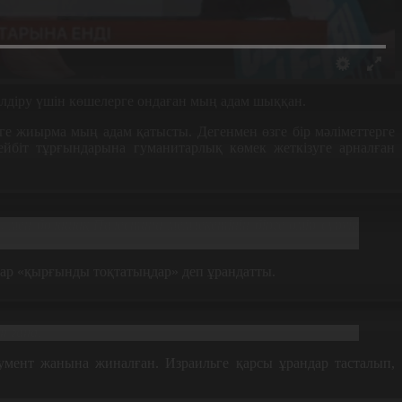
білдіру үшін көшелерге ондаған мың адам шыққан.
е жиырма мың адам қатысты. Дегенмен өзге бір мәліметтерге
йбіт тұрғындарына гуманитарлық көмек жеткізуге арналған
ь мен болашақ Палестина мемлекетінің бірге өмір сүруін
ар «қырғынды тоқтатыңдар» деп ұрандатты.
 ғана.
мент жанына жиналған. Израильге қарсы ұрандар тасталып,