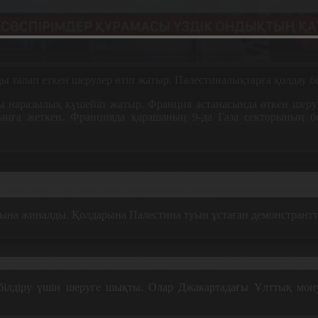
уды талап еткен шерулер өтіп жатыр. Палестиналықтарға қолдау 
сы наразылық күшейіп жатыр. Франция астанасында өткен шеруг
ңға жеткен. Францияда қарашаның 9-да Газа секторының бе
н көшеге шықтық. Бейбітшілікті, екі мемлекет шешімін, Израил
ты дереу тоқтатуды қолдау күшейіп келеді.
на жиналды. Қолдарына Палестина туын ұстаған демонстрантт
 минут сайын өліп жатыр. Зымыран түскен жерде тұрғаны үшін
білдіру үшін шеруге шықты. Олар Джакартадағы Ұлттық мону