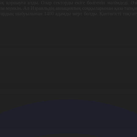
қ қоршауға алды. Олар секторды екіге бөлгенін мәлімдеді. Әзір
алуы мүмкін. Ал Израильдің авиациялық соққыларынан қаза тапқа
тардың шабуылынан 1400 адамды мерт болды. Қантөгісті тоқтату