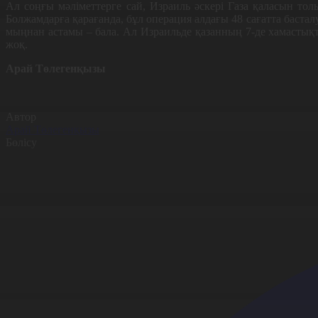
Ал соңғы мәліметтерге сай, Израиль әскері Газа қаласын толы
Болжамдарға қарағанда, бұл операция алдағы 48 сағатта баст
мыңнан астамы – бала. Ал Израильде қазанның 7-де хамастық
жоқ.
Арай Төлегенқызы
Автор
Арай Төлегенқызы
Бөлісу