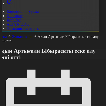
Корпорация туралы
Байланыс
Жарнама
ALTYN QOR
Редакция стандарты
асты
Жаңалықтар
Ақын Артығали Ыбыраевты еске алу
еші өтті
Ақын Артығали Ыбыраевты еске алу
еші өтті