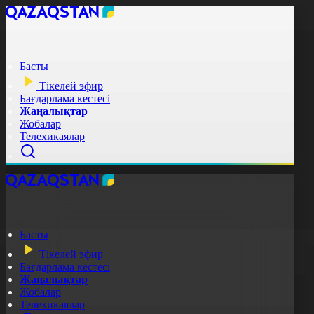
Басты
Тікелей эфир
Бағдарлама кестесі
Жаңалықтар
Жобалар
Телехикаялар
Басты
Тікелей эфир
Бағдарлама кестесі
Жаңалықтар
Жобалар
Телехикаялар