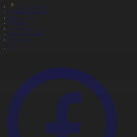
Тікелей эфир
Бағдарлама кестесі
Жаңалықтар
Жобалар
Телехикаялар
Мультсериалдар
Видеоархив