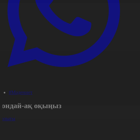
#Мәдениет
Сондай-ақ оқыңыз
арлығы