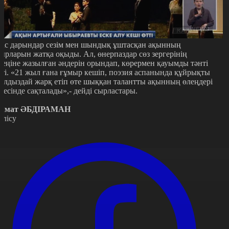
ас дарындар сезім мен шындық ұштасқан ақынның
ырларын жатқа оқыды. Ал, өнерпаздар сөз зергерінің
леңіне жазылған әндерін орындап, көрермен қауымды тәнті
тті. «21 жыл ғана ғұмыр кешіп, поэзия аспанында құйрықты
ұлдыздай жарқ етіп өте шыққан талантты ақынның өлеңдері
л есінде сақталады»,- дейді сырластары.
лмат ӘБДІРАМАН
өлісу