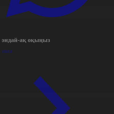
Сондай-ақ оқыңыз
арлығы