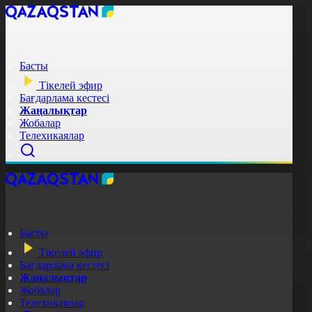
Басты
Тікелей эфир
Бағдарлама кестесі
Жаңалықтар
Жобалар
Телехикаялар
Басты
Тікелей эфир
Бағдарлама кестесі
Жаңалықтар
Жобалар
Телехикаялар