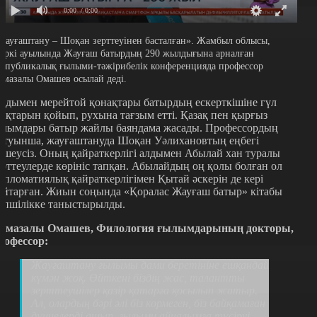
0:00
/ 0:00
Жауғаштану – Шоқан зерттеуінен басталған». Жамбыл облысы,
еркі ауылында Жауғаш батырдың 290 жылдығына арналған
еспубликалық ғылыми-тәжірибелік конференцияда профессор
амазалы Омашев осылай деді.
лдымен мерейтой қонақтары батырдың ескерткішіне гүл
оқтарын қойып, рухына тағзым етті. Қазақ пен қырғыз
алымдары батыр жайлы баяндама жасады. Профессордың
йтуынша, жауғаштануда Шоқан Уәлихановтың еңбегі
лшеусіз. Оның қайраткерлігі алдымен Абылай хан туралы
ерттеулерде көрініс тапқан. Абылайдың оң қолы болған ол
ипломатиялық қайраткерлігімен Қытай әскерін де кері
айтарған. Жиын соңында «Қоралас Жауғаш батыр» кітабы
өпшілікке таныстырылды.
амазалы Омашев, Филология ғылымдарының докторы,
рофессор:
Жауғаштану ғылымы дами беретініне ешқандай
күмән жоқ. Өйткені біздің жас, талантты
зерттеушілер қазір қатарға қосылып жатыр.
Ал, олардың бәрі әлі біз көрмеген, біз байқамаған
дүниелерді ашып, ғылыми айналымға түсіруі