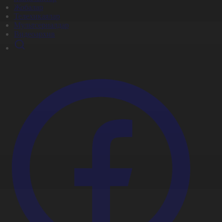
Жобалар
Телехикаялар
Мультсериалдар
Видеоархив