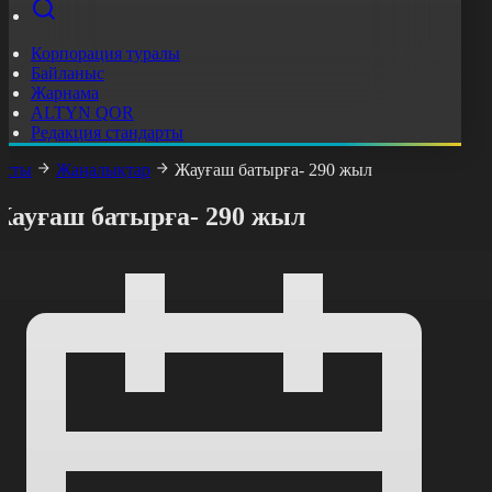
Корпорация туралы
Байланыс
Жарнама
ALTYN QOR
Редакция стандарты
асты
Жаңалықтар
Жауғаш батырға- 290 жыл
Жауғаш батырға- 290 жыл