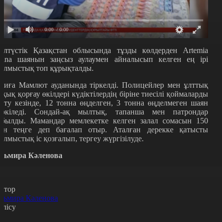
0:00
/ 0:00
олтүстік Қазақстан облысында тұзды көлдерден Artemia
alina шаянын заңсыз аулаумен айналысып келген ең ірі
ылмыстық топ құрықталды.
қиға Мамлют ауданында тіркелді. Полицейлер мен ұлттық
ұқық қорғау өкілдері күдіктілердің біріне тиесілі қоймаларды
інту кезінде, 12 тонна өңделген, 3 тонна өңделмеген шаян
әркіледі. Сондай-ақ мылтық, тапанша мен патрондар
абылды. Мамандар мемлекетке келген залал сомасын 150
лн теңге деп бағалап отыр. Аталған дерекке қатысты
ылмыстық іс қозғалып, тергеу жүргізілуде.
льмира Кәленова
втор
льмира Кәленова
өлісу