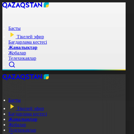
Басты
Тікелей эфир
Бағдарлама кестесі
Жаңалықтар
Жобалар
Телехикаялар
Басты
Тікелей эфир
Бағдарлама кестесі
Жаңалықтар
Жобалар
Телехикаялар