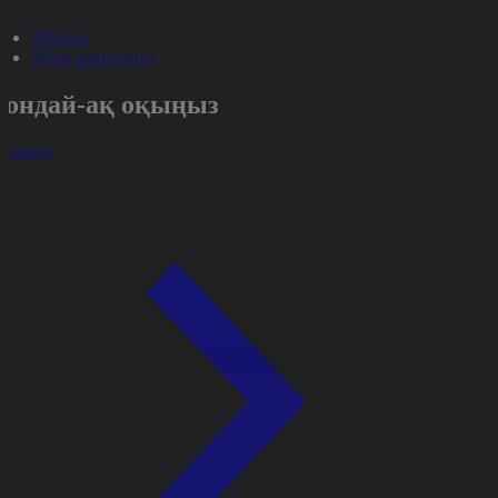
#Қоғам
#Күн жаңалығы
Сондай-ақ оқыңыз
арлығы