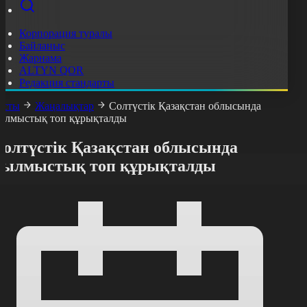
Корпорация туралы
Байланыс
Жарнама
ALTYN QOR
Редакция стандарты
асты
Жаңалықтар
Солтүстік Қазақстан облысында
ылмыстық топ құрықталды
Солтүстік Қазақстан облысында
қылмыстық топ құрықталды