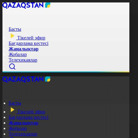
Басты
Тікелей эфир
Бағдарлама кестесі
Жаңалықтар
Жобалар
Телехикаялар
Басты
Тікелей эфир
Бағдарлама кестесі
Жаңалықтар
Жобалар
Телехикаялар