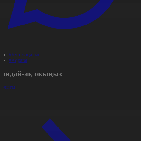
#Күн жаңалығы
#Aqparat
Сондай-ақ оқыңыз
арлығы