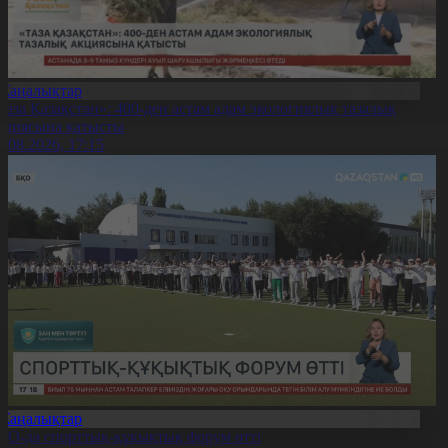
Жаңалықтар
Таза Қазақстан»: 400-ден астам адам экологиялық тазалық
кциясына қатысты
7.08.2026, 17:15
Жаңалықтар
ҚО-да спорттық-құқықтық форум өтті