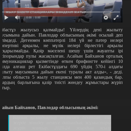
0:00
/ 0:00
кібастұз жылусыз қалмайды! Үйлердің дені жылыту
аусымына дайын. Павлодар облысының әкімі осылай деп
әлімдеді. Дегенмен көппәтерлі 184 үй не пәтер иелері
оопертиві арқылы, не мүлік иелері бірлестігі арқылы
асқарылмайды. Қазір мәселені шешу үшін жауапты ірі
әсіпорындар пулы жасақталған. Асайын Байханов орталық
оммуникациялар қызметінде өткен брифингте кейінгі 10
ылда алғаш рет Екібастұздағы 690 үйдің 570-і алдағы
ылыту маусымына дайын екені туралы акт алды», - деді.
алпы облыста 5 жылу станциясы мен 400 қазандық бар.
лардың барлығына қазір тиісті жөндеу жұмыстары жүріп
атыр.
сайын Байханов, Павлодар облысының әкімі:
Барлық қазандықтар кестемен бекітіліп, сол
жерде жөндеу немесе дайындық жұмыстары
жүріп жатыр. 2023-24 жылдың жылу