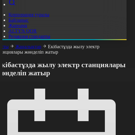
Корпорация туралы
Байланыс
Жарнама
ALTYN QOR
Редакция стандарты
асты
Жаңалықтар
Екібастұзда жылу электр
танциялары жөнделіп жатыр
Екібастұзда жылу электр станциялары
жөнделіп жатыр