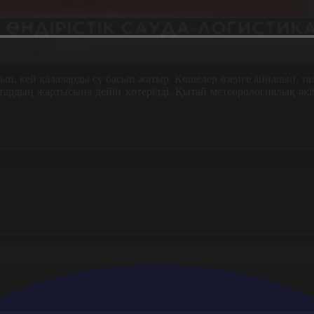
ып, кей қалаларды су басып жатыр. Көшелер өзенге айналып, та
тардың жартысына дейін көтерілді. Қытай метеорологиялық әкі