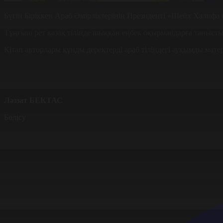
Бүгін Біріккен Араб Әмірліктерінің Президенті «Шейх Халифа 
Тұңғыш рет қазақ тілінде шыққан еңбек оқырмандарға таныс
Кітап авторлары құнды деректерді араб тіліндегі ауқымды мате
Ләззат БЕКТАС
Бөлісу