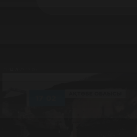
21.04.2023 17:00