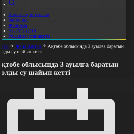
Корпорация туралы
Байланыс
Жарнама
ALTYN QOR
Редакция стандарты
асты
Жаңалықтар
Ақтөбе облысында 3 ауылға баратын
олды су шайып кетті
Ақтөбе облысында 3 ауылға баратын
жолды су шайып кетті