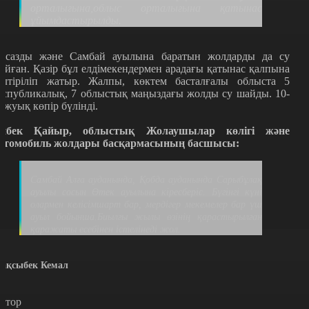
орталығына,облыс орталығына қатынас
ұйымдастырылды.
қсазды және Самбай ауылына баратын жолдарды да су
айған. Қазір бұл елдімекендермен арадағы қатынас қалпына
елтіріліп жатыр. Жалпы, көктем басталғалы облыста 5
еспубликалық, 7 облыстық маңыздағы жолды су шайды. 10-
а жуық көпір бүлінді.
йбек Қайыр, облыстық Жолаушылар көлігі және
втомобиль жолдары басқармасының басшысы:
Самбай Алға ауданында, Қобда ауданында Сарыбұлақ
ауылы сосын Өтек ауылына кіресберіс. Бүгінгі күні
олармен келісімшарт бар, мердігер мекемелер бар үш
ауыл бойынша.Биылғы жылы өзінің қарастырылған
қаражаты есебінен істелінеді жол.
ақсыбек Кемал
втор