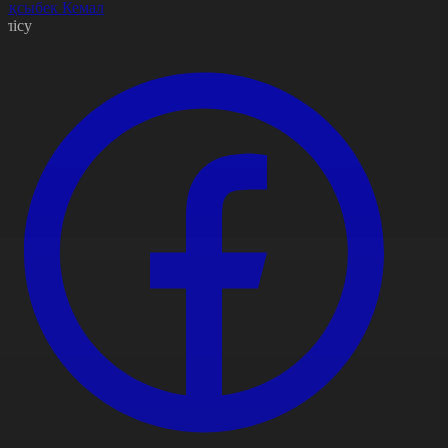
ақсыбек Кемал
өлісу