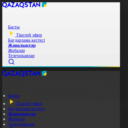
Басты
Тікелей эфир
Бағдарлама кестесі
Жаңалықтар
Жобалар
Телехикаялар
Басты
Тікелей эфир
Бағдарлама кестесі
Жаңалықтар
Жобалар
Телехикаялар