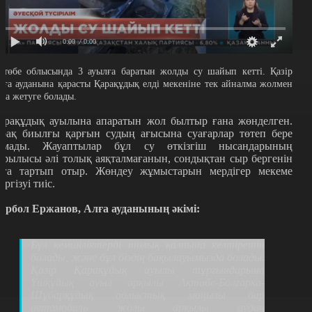
0:00
/ 0:00
қтөбе облысында 3 ауылға баратын жолды су шайып кетті. Қазір
лға ауданына қарасты Қарақұдық елді мекеніне тек айналма жолмен
ана жетуге болады.
арақұдық ауылына апаратын жол былтыр ғана жөнделген.
ірақ биылғы қарғын судың ағысына суағарлар төтеп бере
лмады. Жауаптылар бұл су өткізгіш нысандарының
ұрылысы әлі толық аяқталмағанын, сондықтан сыр бергенін
лға тартып отыр. Жөндеу жұмыстарын мердігер мекеме
үргізуі тиіс.
ұрбол Ержанов, Алға ауданының әкімі:
Бұл кемшіліктерді толық қалпына келтіретін
болады, және бұл біздің бақылауымызда болады.
Қазір Қарақұдық ауылы тұрғындарына
Үшқұдық ауыл арқылы Ақтөбе-Болгарка-
Шұбарқұдық облыстық маңызы бар
автомобиль жолы арқылы аудан