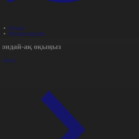
#Қоғам
#Ресми оқиғалар
Сондай-ақ оқыңыз
арлығы