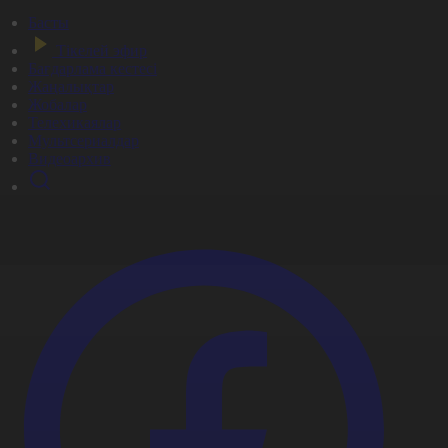
Басты
Тікелей эфир
Бағдарлама кестесі
Жаңалықтар
Жобалар
Телехикаялар
Мультсериалдар
Видеоархив