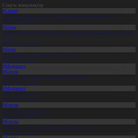
Соңғы жаңалықтар
#Спорт
«Болашақ ойындары – 2026» өз мәресіне жақындады
08.08.2026, 20:21
#Білім
Қазақстандық оқушылар ЖИ олимпиадасында 8 медаль жеңіп
алды
08.08.2026, 20:18
#Білім
Кітап оқып, 600 мың теңге ұтып ал
08.08.2026, 20:17
#Мәдениет
#Қоғам
Өнерді өнеге еткен Ерниязовтар отбасы
08.08.2026, 20:16
#Мәдениет
Дәстүр мен креатив
08.08.2026, 20:13
#Қоғам
Отандық өндіріс өрледі
08.08.2026, 20:11
#Қоғам
Құрылыс — ел дамуының қозғаушы күші
08.08.2026, 20:09