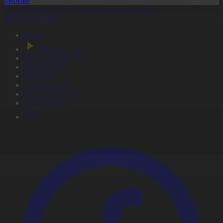
#Қоғам
Бидай импортына уақытша тыйым салынды
08.08.2026, 20:07
Басты
Тікелей эфир
Бағдарлама кестесі
Жаңалықтар
Жобалар
Телехикаялар
Мультсериалдар
Видеоархив