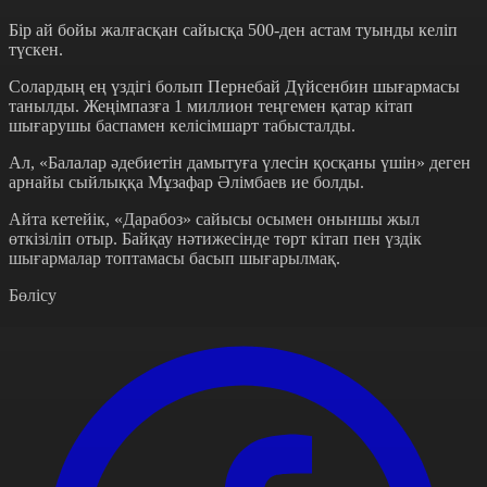
Бір ай бойы жалғасқан сайысқа 500-ден астам туынды келіп
түскен.
Солардың ең үздігі болып Пернебай Дүйсенбин шығармасы
танылды. Жеңімпазға 1 миллион теңгемен қатар кітап
шығарушы баспамен келісімшарт табысталды.
Ал, «Балалар әдебиетін дамытуға үлесін қосқаны үшін» деген
арнайы сыйлыққа Мұзафар Әлімбаев ие болды.
Айта кетейік, «Дарабоз» сайысы осымен оныншы жыл
өткізіліп отыр. Байқау нәтижесінде төрт кітап пен үздік
шығармалар топтамасы басып шығарылмақ.
Бөлісу