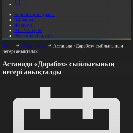
Корпорация туралы
Байланыс
Жарнама
ALTYN QOR
Редакция стандарты
Басты
Жаңалықтар
Астанада «Дарабоз» сыйлығының
иегері анықталды
Астанада «Дарабоз» сыйлығының
иегері анықталды