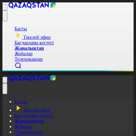
Басты
Тікелей эфир
Бағдарлама кестесі
Жаңалықтар
Жобалар
Телехикаялар
Басты
Тікелей эфир
Бағдарлама кестесі
Жаңалықтар
Жобалар
Телехикаялар