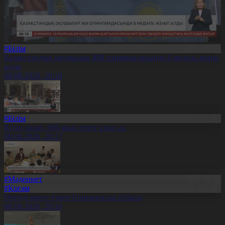
#Білім
Қазақстандық оқушылар ЖИ олимпиадасында 8 медаль жеңіп
алды
08.08.2026, 20:18
#Білім
Кітап оқып, 600 мың теңге ұтып ал
08.08.2026, 20:17
#Мәдениет
#Қоғам
Өнерді өнеге еткен Ерниязовтар отбасы
08.08.2026, 20:16