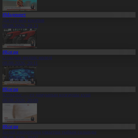
#Мәдениет
Дәстүр мен креатив
08.08.2026, 20:13
#Қоғам
Отандық өндіріс өрледі
08.08.2026, 20:11
#Қоғам
Құрылыс — ел дамуының қозғаушы күші
08.08.2026, 20:09
#Қоғам
Бидай импортына уақытша тыйым салынды
08.08.2026, 20:07