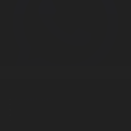
Корпорация туралы
Байланыс
Дистрибуция
Жарнама
Редакция стандарты