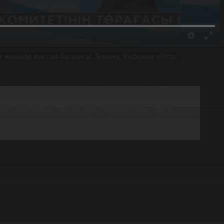
ен жиында миссия басшысы Леонид Анфимов айтты.
 бақылау. Сонымен бірге, байқаушылар тобы сайлауалды
бармақшы. Бұл жұмыспен миссия штабының 10 өкілі
ен: партиялық тізімдер мен кандидаттарды тіркеу
пы науқанның ерекшеліктерін түсіндірді. Айтуынша,
ов, өз кезегінде, ТМД бақылаушылары миссиясының