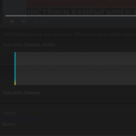
0:00
/ 0:00
ТМД байқаушылар миссиясының 200 шақты өкілі сайлау барыс
Асылбек Данияр, тіліш:
Тәуеселсіз Мемлекеттер Достастығы байқаушылар мисс
штабтарға баруды, кандидаттармен кездесуді жоспарл
айналысады. Бұдан бөлек, Орталық сайлау комиссиясын
қорытындыларын, кандидаттар мен партияларды сайлау
бүгінгі таңда 16 шет мемлекет пен 4 халықаралық ұй
жұмысы талапқа сай болуы үшін барлық қажетті жағдай
Асылбек Данияр
Автор
Асылбек Данияр
Бөлісу