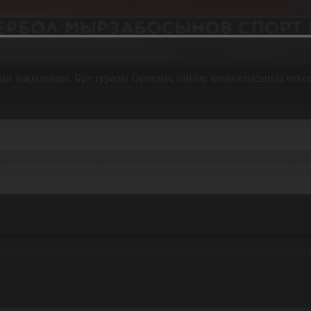
ын бақылайды. Бұл туралы Орталық сайлау комиссиясында өтк
иясының негізгі мақсаты: сайлауда заң талаптарының сақталуын
ап отыр. Елдің бірқатар аймақтарына барына жұмыс сапарымен 
ың төрағасы Нұрлан Әбдіров саяси науқанның негізгі кезеңдерім
 бюллетеньіне енгізу бойынша жеребенің қорытындыларын, жал
ымнан 163 халықаралық байқаушы аккредиттелген. Нұрлан Әбдір
 жасалатынын атап өтті.