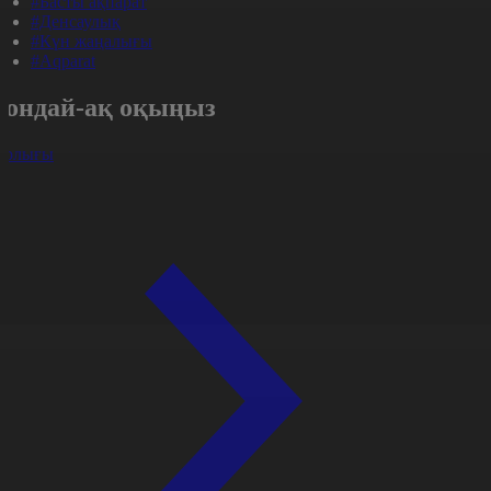
#Басты ақпарат
#Денсаулық
#Күн жаңалығы
#Aqparat
Сондай-ақ оқыңыз
арлығы