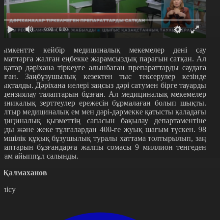
0:00
/ 0:00
ымкентте кейбір медициналық мекемелер дені сау
заматтарға жалған еңбекке жарамсыздық парағын сатқан. Ал
ірқатар дәріхана тіркеуге алынбаған препараттарды саудаға
алған. Заңбұзушылық кезектен тыс тексерулер кезінде
нықталды. Дәріхана иелері заңсыз дәрі сатумен бірге тауарды
ицензиялау талаптарын бұзған. Ал медициналық мекемелер
линикалық зерттеулер ережесін бұрмалаған болып шықты.
ылтыр медициналық ем мен дәрі-дәрмекке қатысты қаладағы
едициналық қызметтің сапасын бақылау департаментіне
аңды және жеке тұлғалардан 400-ге жуық шағым түскен. 98
кімшілік құқық бұзушылық туралы хаттама толтырылып, заң
алаптарын бұзғандарға жалпы сомасы 9 миллион тенгеден
стам айыппұл салынды.
. Қалмаханов
өлісу