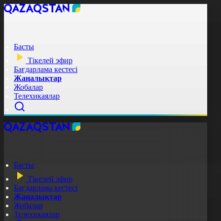
Басты
Тікелей эфир
Бағдарлама кестесі
Жаңалықтар
Жобалар
Телехикаялар
Басты
Тікелей эфир
Бағдарлама кестесі
Жаңалықтар
Жобалар
Телехикаялар