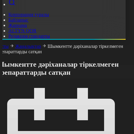
Корпорация туралы
Байланыс
Жарнама
ALTYN QOR
Редакция стандарты
асты
Жаңалықтар
Шымкентте дәріханалар тіркелмеген
репараттарды сатқан
Шымкентте дәріханалар тіркелмеген
препараттарды сатқан