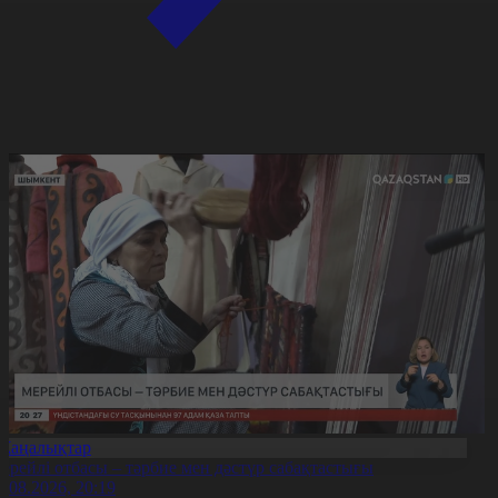
Жаңалықтар
ерейлі отбасы – тәрбие мен дәстүр сабақтастығы
7.08.2026, 20:19