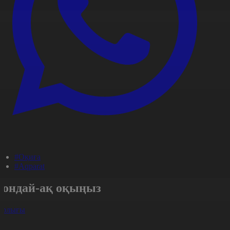
#Оқиға
#Aqparat
Сондай-ақ оқыңыз
арлығы