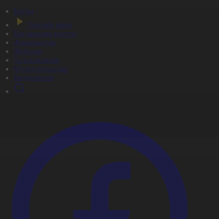
Басты
Тікелей эфир
Бағдарлама кестесі
Жаңалықтар
Жобалар
Телехикаялар
Мультсериалдар
Видеоархив