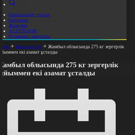
Корпорация туралы
Байланыс
Жарнама
ALTYN QOR
Редакция стандарты
асты
Жаңалықтар
Жамбыл облысында 275 кг зергерлік
ұйыммен екі азамат ұсталды
Жамбыл облысында 275 кг зергерлік
бұйыммен екі азамат ұсталды