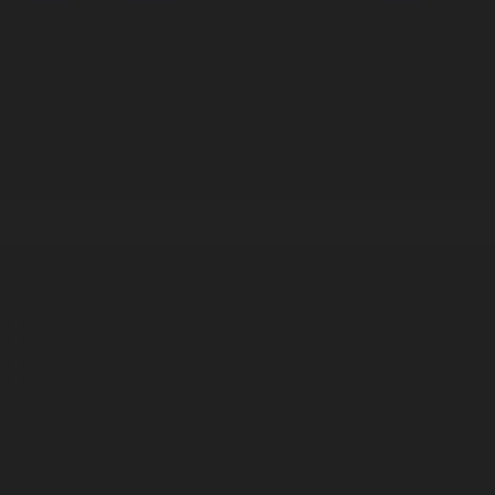
Корпорация туралы
Байланыс
Дистрибуция
Жарнама
Редакция стандарты