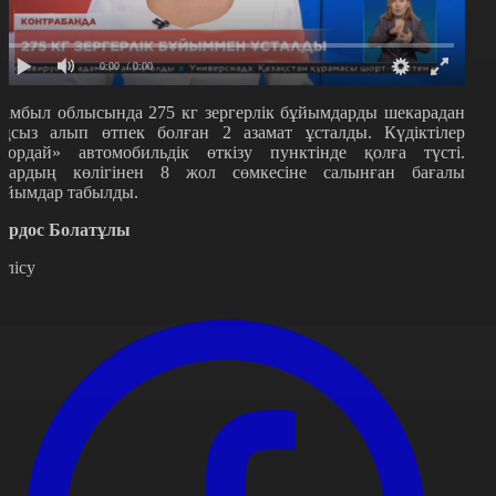
0:00
/ 0:00
амбыл облысында 275 кг зергерлік бұйымдарды шекарадан
аңсыз алып өтпек болған 2 азамат ұсталды. Күдіктілер
Қордай» автомобильдік өткізу пунктінде қолға түсті.
лардың көлігінен 8 жол сөмкесіне салынған бағалы
ұйымдар табылды.
ұрдос Болатұлы
өлісу