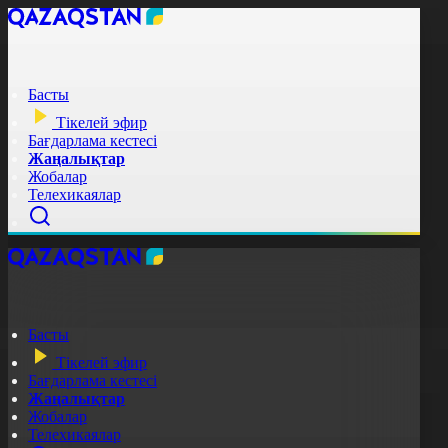
Басты
Тікелей эфир
Бағдарлама кестесі
Жаңалықтар
Жобалар
Телехикаялар
Басты
Тікелей эфир
Бағдарлама кестесі
Жаңалықтар
Жобалар
Телехикаялар