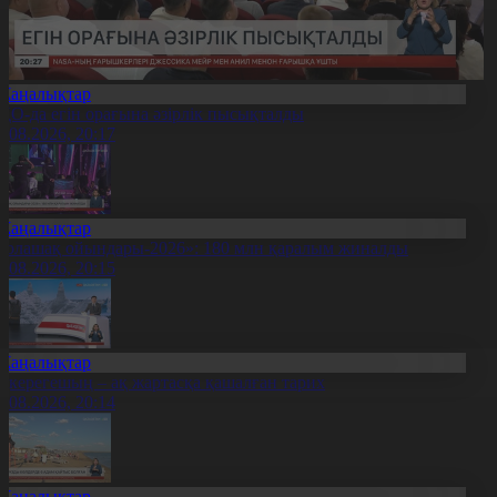
Жаңалықтар
ҚО-да егін орағына әзірлік пысықталды
7.08.2026, 20:17
Жаңалықтар
Болашақ ойындары-2026»: 180 млн қаралым жиналды
7.08.2026, 20:15
Жаңалықтар
қкерегешың – ақ жартасқа қашалған тарих
7.08.2026, 20:14
Жаңалықтар