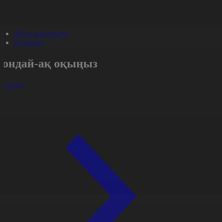
#Күн жаңалығы
#Aqparat
Сондай-ақ оқыңыз
арлығы