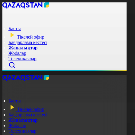
Басты
Тікелей эфир
Бағдарлама кестесі
Жаңалықтар
Жобалар
Телехикаялар
Басты
Тікелей эфир
Бағдарлама кестесі
Жаңалықтар
Жобалар
Телехикаялар