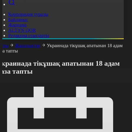
Корпорация туралы
Байланыс
Жарнама
ALTYN QOR
Редакция стандарты
асты
Жаңалықтар
Украинада тікұшақ апатынан 18 адам
аза тапты
Украинада тікұшақ апатынан 18 адам
қаза тапты