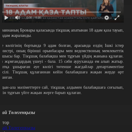
0:00
/ 0:00
краинаның Бровары қаласында тікұшақ апатынан 18 адам қаза тауып,
9 адам жараланды.
уе көлігінің бортында 9 адам болған, арасында елдің Ішкі істер
инистрі, оның бірінші орынбасары мен ведомствоның мемлекеттік
атшысы бар. Тікұшақ балабақша мен тұрғын үйдің жанына құлаған.
өз жұмғандардың үшеуі - бала. 15 сәби ауруханада ем алып жатыр.
патқа ұшыраған әуе көлігі төтенше жағдайлар департаментіне
иесілі. Тікұшақ құлағаннан кейін балабақшаға жақын жерде өрт
ұтанған.
лдын-ала мәліметтерге сай, тікұшақ алдымен балабақшаға соғылып,
ейін тұрғын үйге жақын жерге барып құлаған.
рай Төлегенқызы
втор
рай Төлегенқызы