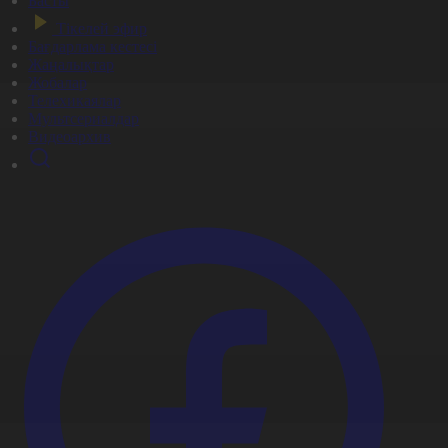
Басты
Тікелей эфир
Бағдарлама кестесі
Жаңалықтар
Жобалар
Телехикаялар
Мультсериалдар
Видеоархив