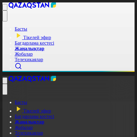
Басты
Тікелей эфир
Бағдарлама кестесі
Жаңалықтар
Жобалар
Телехикаялар
Басты
Тікелей эфир
Бағдарлама кестесі
Жаңалықтар
Жобалар
Телехикаялар