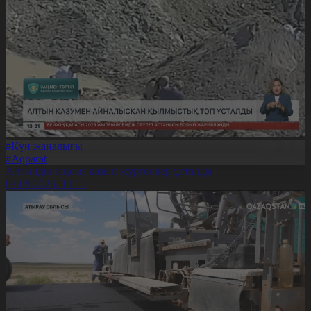
#Күн жаңалығы
#Aqparat
Алтынды заңсыз қазып жүргендер ұсталды
07.08.2026, 13:15