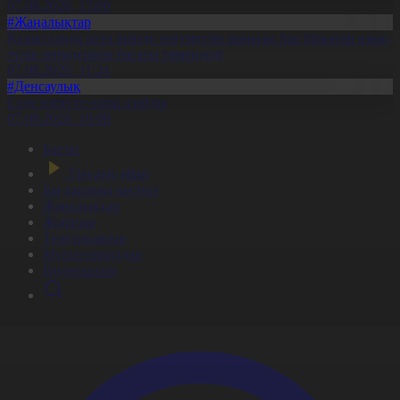
07.08.2026, 13:00
#Жаңалықтар
Қазақстанда апта ішінде әлеуметтік маңызы бар бірқатар азық-
түлік өнімдерінің бағасы төмендеді
07.08.2026, 11:24
#Денсаулық
Елде нәресте өлімі азайды
07.08.2026, 10:08
Басты
Тікелей эфир
Бағдарлама кестесі
Жаңалықтар
Жобалар
Телехикаялар
Мультсериалдар
Видеоархив