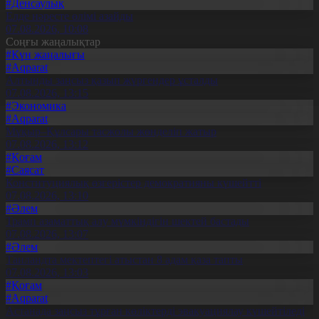
#Денсаулық
Елде нәресте өлімі азайды
07.08.2026, 10:08
Соңғы жаңалықтар
#Күн жаңалығы
#Aqparat
Алтынды заңсыз қазып жүргендер ұсталды
07.08.2026, 13:15
#Экономика
#Aqparat
Мұқыр–Құлсары тасжолы жөнделіп жатыр
07.08.2026, 13:12
#Қоғам
#Саясат
Конституциялық өзгерістер демократияны күшейтті
07.08.2026, 13:10
#Әлем
Трамп азаматтық алу мүмкіндігін шектей бастады
07.08.2026, 13:07
#Әлем
Таиландта мектептегі атыстан 8 адам қаза тапты
07.08.2026, 13:03
#Қоғам
#Aqparat
Астанада заңсыз тұрған көліктерді эвакуациялау күшейтіледі