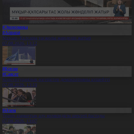
#Экономика
#Aqparat
Мұқыр–Құлсары тасжолы жөнделіп жатыр
07.08.2026, 13:12
#Қоғам
#Саясат
Конституциялық өзгерістер демократияны күшейтті
07.08.2026, 13:10
#Әлем
Трамп азаматтық алу мүмкіндігін шектей бастады
07.08.2026, 13:07