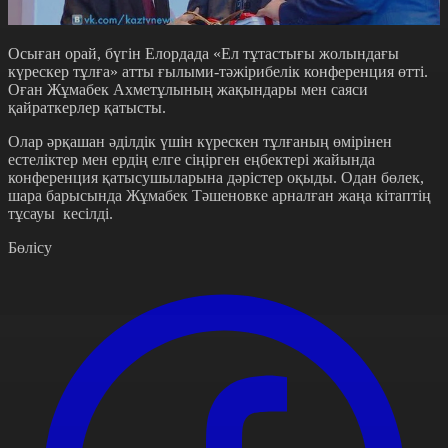
Осыған орай, бүгін Елордада «Ел тұтастығы жолындағы
күрескер тұлға» атты ғылыми-тәжірибелік конференция өтті.
Оған Жұмабек Ахметұлының жақындары мен саяси
қайраткерлер қатысты.
Олар әрқашан әділдік үшін күрескен тұлғаның өмірінен
естеліктер мен ердің елге сіңірген еңбектері жайында
конференция қатысушыларына дәрістер оқыды. Одан бөлек,
шара барысында Жұмабек Тәшеновке арналған жаңа кітаптің
тұсауы кесілді.
Бөлісу