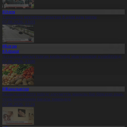
#Әлем
Таиландта мектептегі атыстан 8 адам қаза тапты
07.08.2026, 13:03
#Қоғам
#Aqparat
Астанада заңсыз тұрған көліктерді эвакуациялау күшейтіледі
07.08.2026, 13:00
#Жаңалықтар
Қазақстанда апта ішінде әлеуметтік маңызы бар бірқатар азық-
түлік өнімдерінің бағасы төмендеді
07.08.2026, 11:24