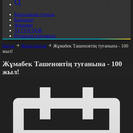
Корпорация туралы
Байланыс
Жарнама
ALTYN QOR
Редакция стандарты
Басты
Жаңалықтар
Жұмабек Ташеновтің туғанына - 100
жыл!
Жұмабек Ташеновтің туғанына - 100
жыл!