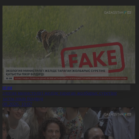
Қоғам
кология министрлігі желіде тараған жолбарыс суретіне
атысты пікір білдірді
6.08.2026, 10:07