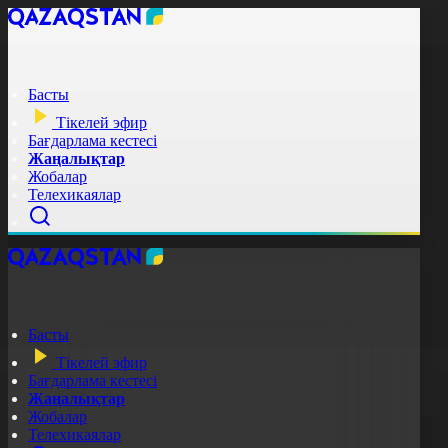
Басты
Тікелей эфир
Бағдарлама кестесі
Жаңалықтар
Жобалар
Телехикаялар
Басты
Тікелей эфир
Бағдарлама кестесі
Жаңалықтар
Жобалар
Телехикаялар