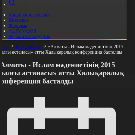
Корпорация туралы
Байланыс
Жарнама
ALTYN QOR
Редакция стандарты
асты
Жаңалықтар
«Алматы - Ислам мәдениетінің 2015
ылғы астанасы» атты Халықаралық конференция басталды
Алматы - Ислам мәдениетінің 2015
жылғы астанасы» атты Халықаралық
конференция басталды