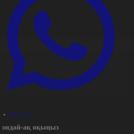
#Мәдениет
Сондай-ақ оқыңыз