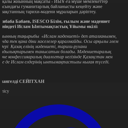
лқалы жиынның мақсаты - ИЫҰ-ға мүше мемлекеттер
расындағы гуманитарлық байланысты кеңейту және
азақстанның тарихи-мәдени мұраларын дәріптеу.
либаба Бабаев, ISESCO Білім, ғылым және мәдениет
өніндегі Ислам Ынтымақтастық Ұйымы өкілі:
иынның тақырыбы «Ислам мәдениеті» деп аталғанымен,
ұнда тек қана діни мәселелер қаралмайды. Осы арқылы әлем
лдері Қазақ елінің мәдениеті, тарихи-рухани
ұндылықтарымен танысатын болады. Мәдениетаралық
әне конфессияаралық диалогтар негізінде Қазақстан мен
зге де Ислам елдерінің ынтымақтастығы нығая түседі.
мангелді СЕЙІТХАН
өлісу