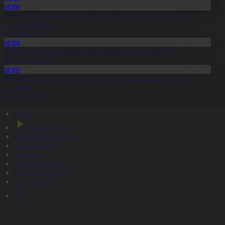
Қоғам
скемендегі коммуналдық мекемелер күшейтілген жұмыс
естесіне көшірілді
6.08.2026, 10:05
Қоғам
Жетінші арнада» партия өкілдерінің теледебаты өтті
6.08.2026, 10:02
Қоғам
айтарылған активтер есебінен ауыл тұрғындары сумен
амтылады
6.08.2026, 10:01
Басты
Тікелей эфир
Бағдарлама кестесі
Жаңалықтар
Жобалар
Телехикаялар
Мультсериалдар
Видеоархив