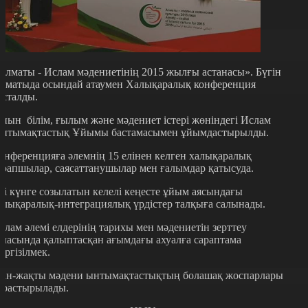
Алматы - Ислам мәдениетінің 2015 жылғы астанасы». Бүгін
лматыда осындай атаумен Халықаралық конференция
асталды.
иын білім, ғылым және мәдениет істері жөніндегі Ислам
нтымақтастық Ұйымы бастамасымен ұйымдастырылды.
онференцияға әлемнің 15 елінен келген халықаралық
арапшылар, саясаттанушылар мен ғалымдар қатысуда.
кі күнге созылатын келелі кеңесте ұйым аясындағы
алықаралық-интеграциялық үрдістер талқыға салынады.
слам әлемі елдерінің тарихы мен мәдениетін зерттеу
аласында қалыптасқан ағымдағы ахуалға сараптама
үргізілмек.
ан-жақты мәдени ынтымақтастықтың болашақ жоспарлары
арастырылады.