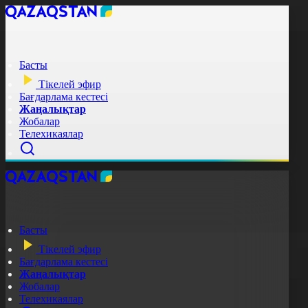
Басты
Тікелей эфир
Бағдарлама кестесі
Жаңалықтар
Жобалар
Телехикаялар
Басты
Тікелей эфир
Бағдарлама кестесі
Жаңалықтар
Жобалар
Телехикаялар