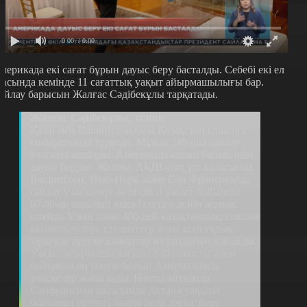
0:00
/ 0:00
мерикада екі сағат бұрын дауыс беру басталды. Себебі екі ел
расында кемінде 11 сағаттық уақыт айырмашылығы бар.
айлау барысын Жалғас Сәдібекұлы тарқатады.
Жалғас Сәдібекұлы, тілші:
Қазір мен Вашингтондағы Қазақстан елшілігі
ғимаратында тұрмын. Мұнда 249-шы сайлау
учаскесі ашылды. Америкада алғаш болып өзім
дауыс бердім. Жалпы, АҚШ-тың үш қаласында
Вашингтон, Нью-Иорк және Сан Франсискода
сайлау учаскелері жергілікті уақыт бойынша
07:00-де ашылып кешкі сегізге дейін жұмыс
істейді. Ұзын саны 400-дей қазақтандық: елшілік
қызметкерлері, студенттер және консулдық
тіркеуде тұрған азаматтар өз таңдауын жасайды.
Уақыт айырмашылығына байланысты әлем
бойынша ең соңғы болып Америкадағы
учаскелер жабылады. Нақты айтқанда
Санфрансико қаласында Астана уақыты
бойынша ертеңгі таңғы онда дауыс беру