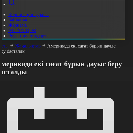
Корпорация туралы
Байланыс
Жарнама
ALTYN QOR
Редакция стандарты
асты
Жаңалықтар
Америкада екі сағат бұрын дауыс
еру басталды
мерикада екі сағат бұрын дауыс беру
басталды