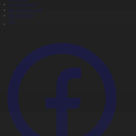
Телехикаялар
Мультсериалдар
Видеоархив