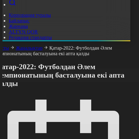
Корпорация туралы
Байланыс
Жарнама
ALTYN QOR
Редакция стандарты
асты
Жаңалықтар
Қатар-2022: Футболдан Әлем
емпионатының басталуына екі апта қалды
Қатар-2022: Футболдан Әлем
чемпионатының басталуына екі апта
қалды