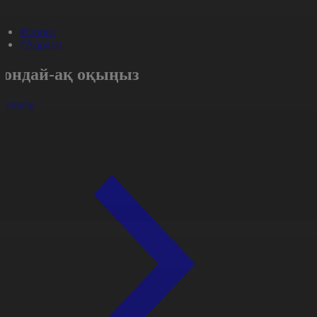
#Спорт
#Aqparat
Сондай-ақ оқыңыз
арлығы