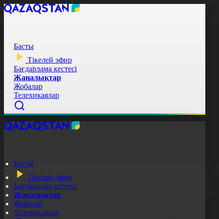
Басты
Тікелей эфир
Бағдарлама кестесі
Жаңалықтар
Жобалар
Телехикаялар
Басты
Тікелей эфир
Бағдарлама кестесі
Жаңалықтар
Жобалар
Телехикаялар