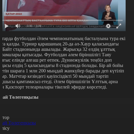
0:00
/ 0:00
атарда футболдан Әлем чемпионатының басталуына тура екі
пта қалды. Турнир қарашаның 20-да әл-Хаур қаласындағы
л-Байт стадионында ашылады. Жарысқа 32 елдің ұлттық
ұрамалары қатысады. Футболдан әлем біріншілігі Таяу
ығыс елінде алғаш рет өтпек. Дүниежүзілік теңбіл доп
одасы елдің 5 қаласындағы 8 стадионда болады. Бір ай бойы
тетін шараға 1 млн 200 мыңдай жанкүйер барады деп күтіліп
тыр. Матчтар кезіндегі қауіпсіздікті 50 мыңдай тәртіп
ақшысы қамтамасыз етеді. Әлем біріншілігін Ұлттық арна
ен Қазспорт телеарналары тікелей эфирде көрсетеді.
рай Төлегенқызы
втор
рай Төлегенқызы
өлісу