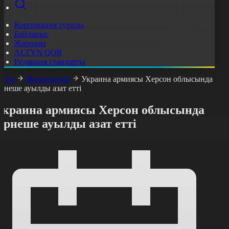
Корпорация туралы
Байланыс
Жарнама
ALTYN QOR
Редакция стандарты
асты
Жаңалықтар
Украина армиясы Херсон облысында
ірнеше ауылды азат етті
Украина армиясы Херсон облысында
ірнеше ауылды азат етті