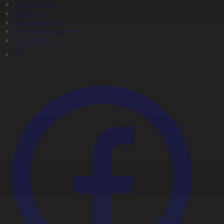
Жаңалықтар
Жобалар
Телехикаялар
Мультсериалдар
Видеоархив