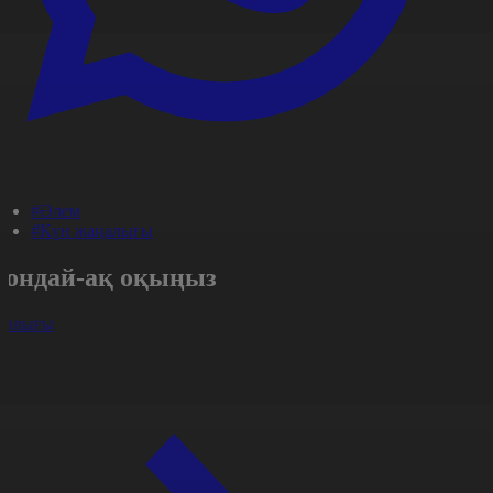
#Әлем
#Күн жаңалығы
Сондай-ақ оқыңыз
арлығы