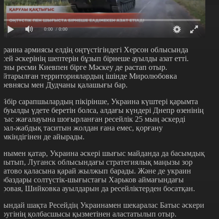
0:00
/ 0:00
краина армиясы елдің оңтүстігіндегі Херсон облысында
есей әскерінің шептерін бұзып бірнеше ауылды азат етті.
ұны ресми Киевпен бірге Мәскеу де растап отыр.
айтарылған территориялардың ішінде Миролюбовка
еревнясы мен Дудчаны қалашығы бар.
ейбір сарапшылардың пікірінше, Украина күштері қарымта
абуылды үдете беретін болса, алдағы күндері Днепр өзенінің
атыс жағалауына шоғырланған ресейлік 25 мың әскерді
ұрал-жабдық таситын жолдан ғана емес, қорғану
үмкіндігінен де айырады.
онымен қатар, Украина әскері шығыс майданда да басымдық
анытып, Луганск облысындағы стратегиялық маңызы зор
ватово қаласына қарай жылжып барады. Және де украин
арбаздары солтүстік-шығыстағы Харьков аймағындағы
оровая, Шийковка ауылдарын да ресейліктерден босатқан.
сындай шақта Ресейдің Украинамен шекаралас Батыс әскери
кругінің қолбасшысы қызметінен аластатылып отыр.