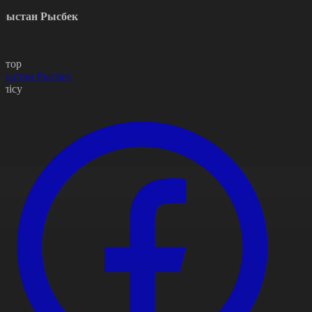
рыстан Рысбек
втор
рыстан Рысбек
өлісу