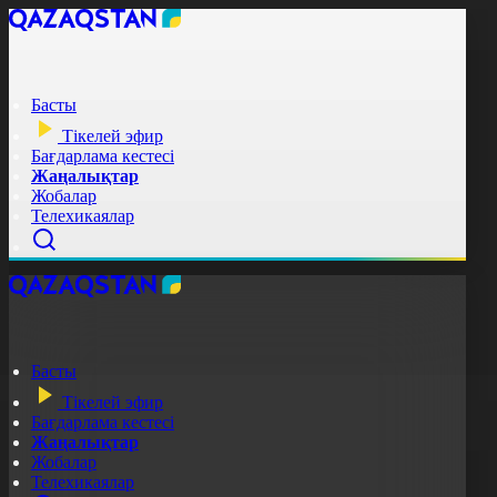
Басты
Тікелей эфир
Бағдарлама кестесі
Жаңалықтар
Жобалар
Телехикаялар
Басты
Тікелей эфир
Бағдарлама кестесі
Жаңалықтар
Жобалар
Телехикаялар