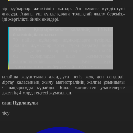
азір құбырлар жеткізіліп жатыр. Ал жұмыс күндіз-түні
алғасуда. Адағы үш күнде қалаға толықтай жылу береміз,-
ейді жергілікті билік өкілдері.
Ринат Қыдырбеков, қалалық ТҮКШ
бөлімінің басшысы:
70 пайыз құбырлар шұңқырларға түсірілді.
Жалпы жұмыстар ертең түскі уақытқа дейін
аяқталады деп жоспарлап отырмыз. Одан кейін
біз құбырларды шаю жұмыстарын
жалғастыратын боламыз. Келесі күні
тұрғындарға жылу беруге дайын боламыз .
сылайша жауаптылар алаңдауға негіз жоқ деп сендірді.
еміртау қаласының жылу магистралінің жалпы ұзындығы
17 шақырымды құрайды. Биыл жөнделген учаскелерге
юджеттің 4 млрд теңгесі жұмсалған.
услан Нұрланұлы
өлісу