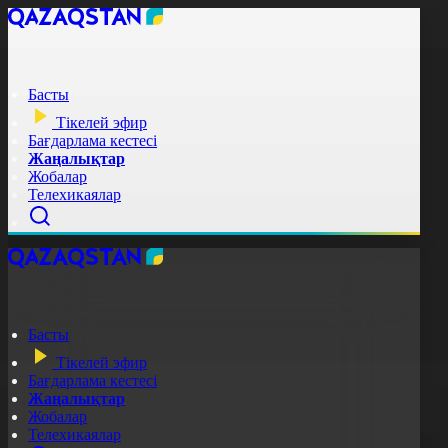
Басты
Тікелей эфир
Бағдарлама кестесі
Жаңалықтар
Жобалар
Телехикаялар
Басты
Тікелей эфир
Бағдарлама кестесі
Жаңалықтар
Жобалар
Телехикаялар