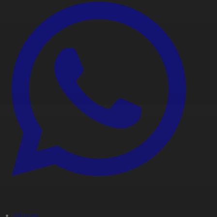
#Қоғам