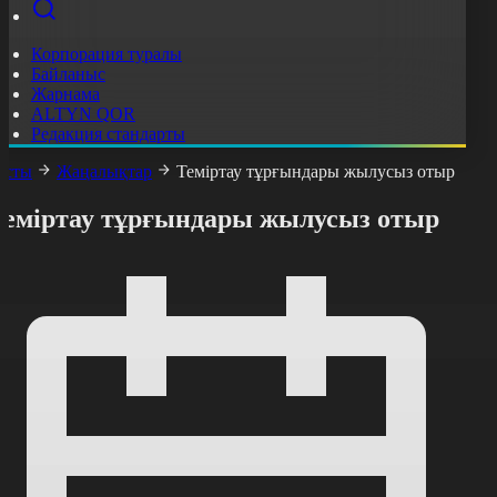
Корпорация туралы
Байланыс
Жарнама
ALTYN QOR
Редакция стандарты
асты
Жаңалықтар
Теміртау тұрғындары жылусыз отыр
Теміртау тұрғындары жылусыз отыр