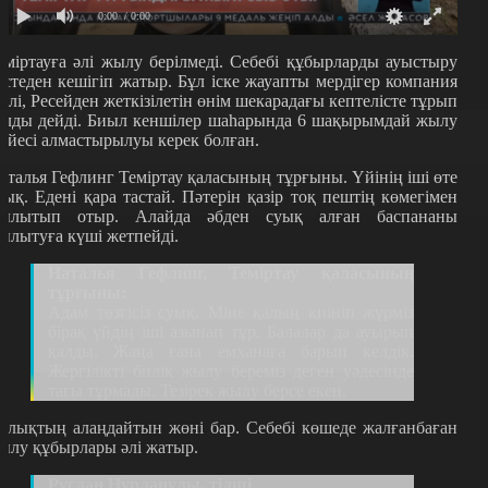
0:00
/ 0:00
еміртауға әлі жылу берілмеді. Себебі құбырларды ауыстыру
естеден кешігіп жатыр. Бұл іске жауапты мердігер компания
кілі, Ресейден жеткізілетін өнім шекарадағы кептелісте тұрып
алды дейді. Биыл кеншілер шаһарында 6 шақырымдай жылу
үйесі алмастырылуы керек болған.
аталья Гефлинг Теміртау қаласының тұрғыны. Үйінің іші өте
уық. Едені қара тастай. Пәтерін қазір тоқ пештің көмегімен
ылытып отыр. Алайда әбден суық алған баспананы
ылытуға күші жетпейді.
Наталья Гефлинг, Теміртау қаласының
тұрғыны:
Адам төзгісіз суық. Міне қалың киініп жүрміз
бірақ үйдің іші азынап тұр. Балалар да ауырып
қалды. Жаңа ғана емханаға барып келдік.
Жергілікті билік жылу береміз деген уәдесінде
тағы тұрмады. Тезірек жылу берсе екен.
алықтың алаңдайтын жөні бар. Себебі көшеде жалғанбаған
ылу құбырлары әлі жатыр.
Руслан Нұрланұлы, тілші