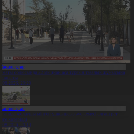
Жаңалықтар
лматы облысында 22 мыңнан аса тұрғын тазалық жұмысына
тсалысты
6.08.2026, 20:20
Жаңалықтар
станада жолаушы мінген ұшқышсыз әуе кемесі алғаш рет
уеге көтерілді
6.08.2026, 20:19