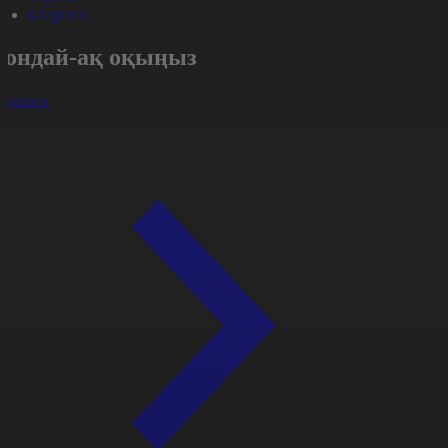
#Aqparat
Сондай-ақ оқыңыз
арлығы