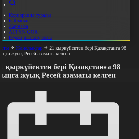
Корпорация туралы
Байланыс
Жарнама
ALTYN QOR
Редакция стандарты
асты
Жаңалықтар
21 қыркүйектен бері Қазақстанға 98
ыңға жуық Ресей азаматы келген
1 қыркүйектен бері Қазақстанға 98
мыңға жуық Ресей азаматы келген