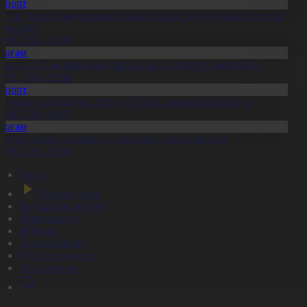
Спорт
азғы Азия ойындарына Қазақстаннан 500-ге жуық спортшы
атысады
0.08.2026, 20:09
Қоғам
лматыда 7 жарым мың тұрғын жаңа пәтерге көшіріледі
0.08.2026, 20:08
Спорт
Болашақ ойындары-2026»: 453 млн қаралым жиналды
0.08.2026, 20:07
Қоғам
 өңірге қоныс аударып, 7 млн теңге алуға болады
0.08.2026, 20:06
Басты
Тікелей эфир
Бағдарлама кестесі
Жаңалықтар
Жобалар
Телехикаялар
Мультсериалдар
Видеоархив