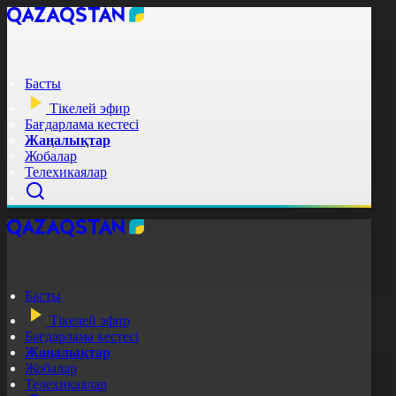
Басты
Тікелей эфир
Бағдарлама кестесі
Жаңалықтар
Жобалар
Телехикаялар
Басты
Тікелей эфир
Бағдарлама кестесі
Жаңалықтар
Жобалар
Телехикаялар