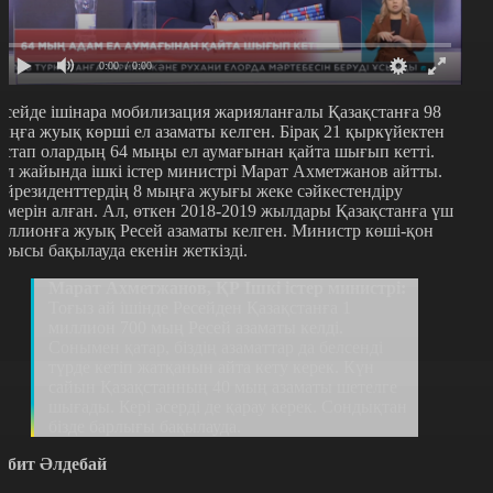
0:00
/ 0:00
есейде ішінара мобилизация жарияланғалы Қазақстанға 98
ыңға жуық көрші ел азаматы келген. Бірақ 21 қыркүйектен
астап олардың 64 мыңы ел аумағынан қайта шығып кетті.
ұл жайында ішкі істер министрі Марат Ахметжанов айтты.
ейрезиденттердің 8 мыңға жуығы жеке сәйкестендіру
омерін алған. Ал, өткен 2018-2019 жылдары Қазақстанға үш
иллионға жуық Ресей азаматы келген. Министр көші-қон
арысы бақылауда екенін жеткізді.
Марат Ахметжанов, ҚР Ішкі істер министрі:
Тоғыз ай ішінде Ресейден Қазақстанға 1
миллион 700 мың Ресей азаматы келді.
Сонымен қатар, біздің азаматтар да белсенді
түрде кетіп жатқанын айта кету керек. Күн
сайын Қазақстанның 40 мың азаматы шетелге
шығады. Кері әсерді де қарау керек. Сондықтан
бізде барлығы бақылауда.
әбит Әлдебай