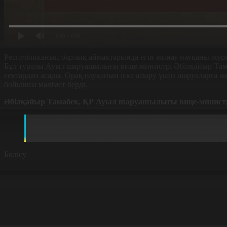
0:00
/ 0:00
Республиканың барлық аймақтарында егін жинау науқаны жүріп
Бұл туралы Ауыл шаруашылығы вице-министрі Әбілқайыр Тамаб
гектардан асады. Орақ науқанын іске асыру үшін шаруаларға же
бойынша мәлімет берді.
Әбілқайыр Тамабек, ҚР Ауыл шаруашылығы вице-министр
Қостанай облысында жергілікті әкімдіктердің мәлімет
министрлігі тарапынан тек қана орман қоры жерлері дег
төтенше жағдай есебінен ертеңгі күні шығындары баға
Бөлісу