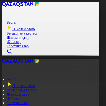
Басты
Тікелей эфир
Бағдарлама кестесі
Жаңалықтар
Жобалар
Телехикаялар
Басты
Тікелей эфир
Бағдарлама кестесі
Жаңалықтар
Жобалар
Телехикаялар