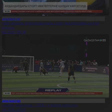
Жаңалықтар
қтөбе облысы аудандарындағы спорт мектептеріне қолдау
өрсетілді
0.08.2026, 09:58
Жаңалықтар
Болашақ ойындары – 2026» турнирі аяқталды
0.08.2026, 09:58