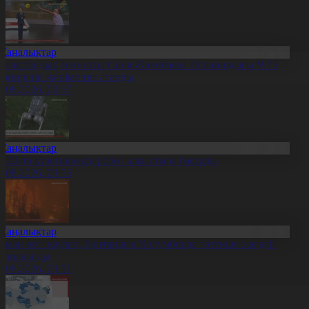
Жаңалықтар
азақстандық теннисші Соня Жиенбаева Испаниядағы W75
урнирінің жеңімпазы атанды
0.08.2026, 09:57
Жаңалықтар
ҚШ-та күзетшілерді робот алмастыра бастады
0.08.2026, 09:55
Жаңалықтар
рман өрті қаулап, Британдық Колумбияда төтенше жағдай
арияланды
0.08.2026, 09:51