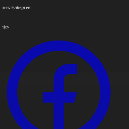
рмек Елберген
өлісу