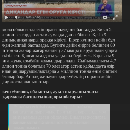
0:00
/ 0:00
қмола облысында егін орағы науқаны басталды. Биыл 5
иллион гектардан астам аумаққа дән себілген. Қазір 9
уданның диқандары ораққа кірісті. Бірер күннен кейін бұл
ауқан жаппай басталады. Бүгінге дейін өңірге бөлінген 80
ың тонна жанар-жағармайдың 37 мыңы шаруашылықтарға
еткізілген. Қалғаны алдағы уақытты берілмек. Барлығы 9
ыңға жуық комбайн жұмылдырылады. Сыйымдылығы 4,7
иллион тонна болатын 70 элеватор астық қабылдауға әзір.
ондай-ақ шаруашылықтарда 2 миллион тонна өнім сиятын
оймалар бар. Астық жинауды қыркүйектің соңына дейін
яқтау жоспарланып отыр.
ркеш Әленов, облыстық ауыл шаруашылығы
асқармасы басшысының орынбасары:
75 пайыз егініміз жақсы тұр, 15 пайызы
қанағаттандырарлық. Былтырға қарағанда мол
өнім аламыз деген ойдамыз. Биылғы жоспарға
байланысты 4,6 миллион тонна бидай
алмақшымыз.