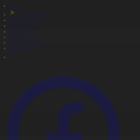
Басты
Тікелей эфир
Бағдарлама кестесі
Жаңалықтар
Жобалар
Телехикаялар
Мультсериалдар
Видеоархив