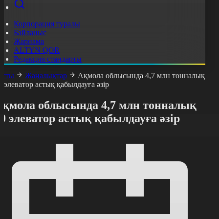
Корпорация туралы
Байланыс
Жарнама
ALTYN QOR
Редакция стандарты
асты
Жаңалықтар
Ақмола облысында 4,7 млн тонналық
0 элеватор астық қабылдауға әзір
Ақмола облысында 4,7 млн тонналық
0 элеватор астық қабылдауға әзір