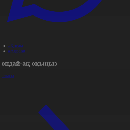
#Қоғам
#Aqparat
Сондай-ақ оқыңыз
арлығы