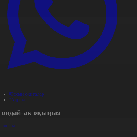
#Ресми оқиғалар
#Aqparat
Сондай-ақ оқыңыз
арлығы