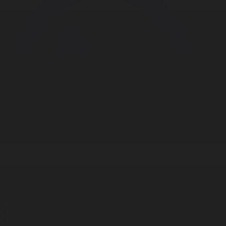
Корпорация туралы
Байланыс
Дистрибуция