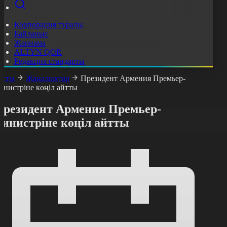
Корпорация туралы
Байланыс
Жарнама
ALTYN QOR
Редакция стандарты
асты
Жаңалықтар
Президент Армения Премьер-
инистріне көңіл айтты
Президент Армения Премьер-
министріне көңіл айтты