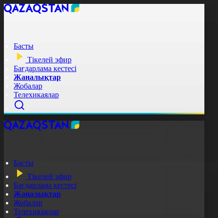
Басты
Тікелей эфир
Бағдарлама кестесі
Жаңалықтар
Жобалар
Телехикаялар
Басты
Тікелей эфир
Бағдарлама кестесі
Жаңалықтар
Жобалар
Телехикаялар