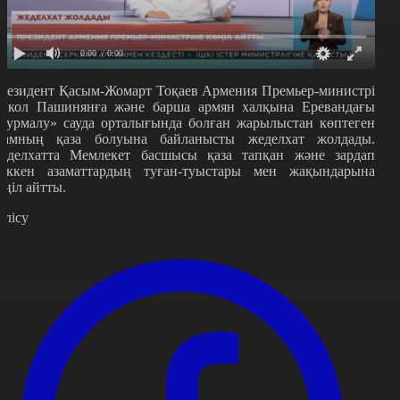
0:00
/ 0:00
резидент Қасым-Жомарт Тоқаев Армения Премьер-министрі
икол Пашинянға және барша армян халқына Еревандағы
Сурмалу» сауда орталығында болған жарылыстан көптеген
дамның қаза болуына байланысты жеделхат жолдады.
еделхатта Мемлекет басшысы қаза тапқан және зардап
еккен азаматтардың туған-туыстары мен жақындарына
өңіл айтты.
өлісу