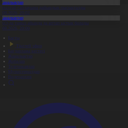
Жаңалықтар
ұрылтай сайлауына дайындық пысықталды
6.08.2026, 20:02
Жаңалықтар
ҚО-да тамыз айында да аптап ыстық болады
6.08.2026, 20:00
Басты
Тікелей эфир
Бағдарлама кестесі
Жаңалықтар
Жобалар
Телехикаялар
Мультсериалдар
Видеоархив