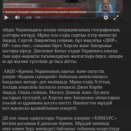
0:00
/ 0:00
есейдің Украинадағы әскери операциясының географиялық
ақсаттары өзгерді. Мұны осы елдің сыртқы істер министрі
әлімдеді. Сергей Лавровтың сөзінше, бұл мақсатқа «ДНР»,
ЛНР» ғана емес, сонымен бірге Херсон және Запорожье
блыстары кіреді. Дипломат Батыс елдері Украинаға алысқа
татын қару-жарақты тасымалдауын жалғастыра берсе, шекара
дан әрі жылжи түсетінін де баса айтты.
л АҚШ «Кремль Украинаның шығыс және оңтүстік
ңірлерін «Қырым сценарийі» бойынша аннексиялауға
айындалып жатыр» деп мәлімдеді. Мұны елдің Ұлттық
ауіпсіздік кеңесінің баспасөз хатшысы Джон Кирби
әлімдеді. Оның сөзінше, Мәскеу Донецк және Луганск
блыстарын түгелдей, ал Херсон мен Запорожье облыстарын
артылай өз құрамына қосуға ниетті. Вашингтон мұндай
рекет жауапсыз қалмайтынын ескертті.
ҚШ пен оның одақтастары Украина әскеріне «ХИМАРС»
үйесінің қосымша 8 данасын бермек. Мұндай шешімді
иевке көмек беру жөніндегі байланыс тобының кездесуінде