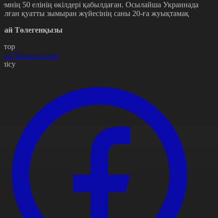
лемнің 50 елінің өкілдері қабылдаған. Осылайша Украинада
талған қуатты зымыран жүйесінің саны 20-ға жуықтамақ
рай Төлегенқызы
втор
рай Төлегенқызы
өлісу