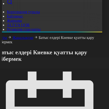
Корпорация туралы
Байланыс
Жарнама
ALTYN QOR
Редакция стандарты
асты
Жаңалықтар
Батыс елдері Киевке қуатты қару
ібермек
атыс елдері Киевке қуатты қару
жібермек