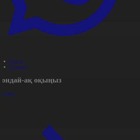
#Әлем
#Aqparat
Сондай-ақ оқыңыз
арлығы