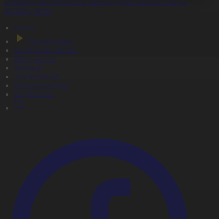
ектептерде медициналық тексеру жүйесі жаңартылады
0.08.2026, 09:49
Басты
Тікелей эфир
Бағдарлама кестесі
Жаңалықтар
Жобалар
Телехикаялар
Мультсериалдар
Видеоархив