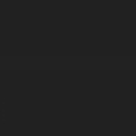
Корпорация туралы
Байланыс
Дистрибуция
Жарнама
Редакция стандарты