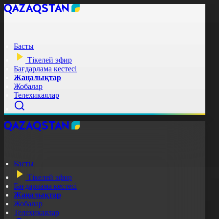
Басты
Тікелей эфир
Бағдарлама кестесі
Жаңалықтар
Жобалар
Телехикаялар
Басты
Тікелей эфир
Бағдарлама кестесі
Жаңалықтар
Жобалар
Телехикаялар