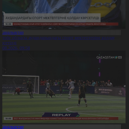
Жаңалықтар
қтөбе облысы аудандарындағы спорт мектептеріне қолдау
өрсетілді
0.08.2026, 09:58
Жаңалықтар