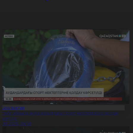
Жаңалықтар
қтөбе облысы аудандарындағы спорт мектептеріне қолдау
өрсетілді
0.08.2026, 09:58