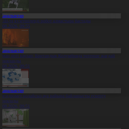
Жаңалықтар
ҚШ-та күзетшілерді робот алмастыра бастады
0.08.2026, 09:55
Жаңалықтар
рман өрті қаулап, Британдық Колумбияда төтенше жағдай
арияланды
0.08.2026, 09:51
Жаңалықтар
азгидромет қолайсыз ауа райына байланысты ескерту
ариялады
0.08.2026, 09:51