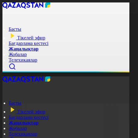
Басты
Тікелей эфир
Бағдарлама кестесі
Жаңалықтар
Жобалар
Телехикаялар
Басты
Тікелей эфир
Бағдарлама кестесі
Жаңалықтар
Жобалар
Телехикаялар