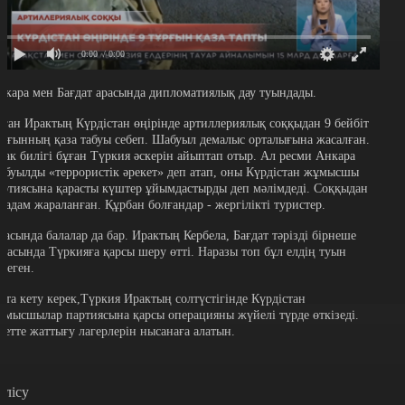
0:00
/ 0:00
нкара мен Бағдат арасында дипломатиялық дау туындады.
ұған Ирактың Күрдістан өңірінде артиллериялық соққыдан 9 бейбіт
ұрғынның қаза табуы себеп.
Шабуыл демалыс орталығына жасалған.
рак билігі бұған Түркия әскерін айыптап отыр. Ал ресми Анкара
абуылды «террористік әрекет» деп атап, оны Күрдістан жұмысшы
артиясына қарасты күштер ұйымдастырды деп мәлімдеді.
Соққыдан
3 адам жараланған. Құрбан болғандар - жергілікті туристер.
расында балалар да бар. Ирактың Кербела, Бағдат тәрізді бірнеше
аласында Түркияға қарсы шеру өтті. Наразы топ бұл елдің туын
ртеген.
йта кету керек,Түркия Ирактың солтүстігінде Күрдістан
ұмысшылар партиясына қарсы операцияны жүйелі түрде өткізеді.
детте жаттығу лагерлерін нысанаға алатын.
өлісу