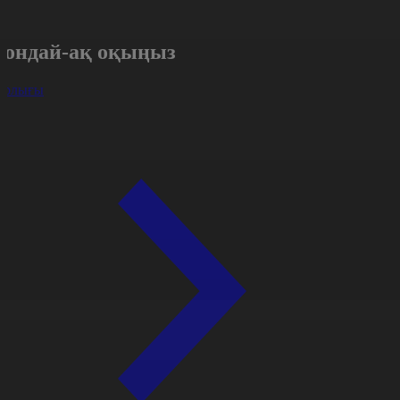
Сондай-ақ оқыңыз
арлығы