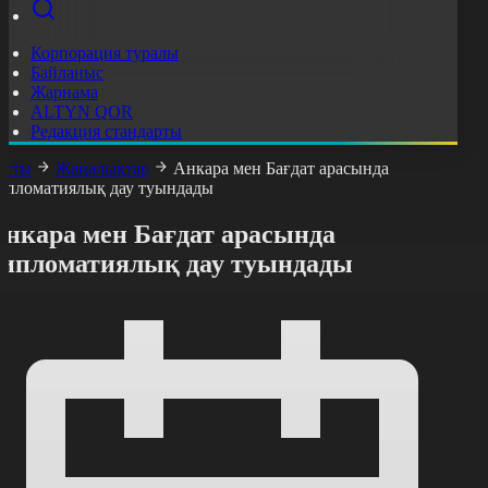
Корпорация туралы
Байланыс
Жарнама
ALTYN QOR
Редакция стандарты
асты
Жаңалықтар
Анкара мен Бағдат арасында
ипломатиялық дау туындады
Анкара мен Бағдат арасында
дипломатиялық дау туындады