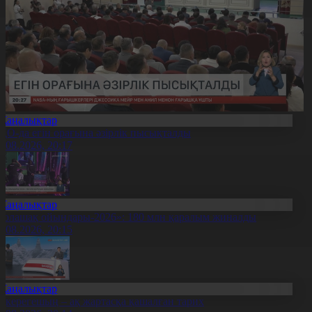
Жаңалықтар
ҚО-да егін орағына әзірлік пысықталды
7.08.2026, 20:17
Жаңалықтар
Болашақ ойындары-2026»: 180 млн қаралым жиналды
7.08.2026, 20:15
Жаңалықтар
қкерегешың – ақ жартасқа қашалған тарих