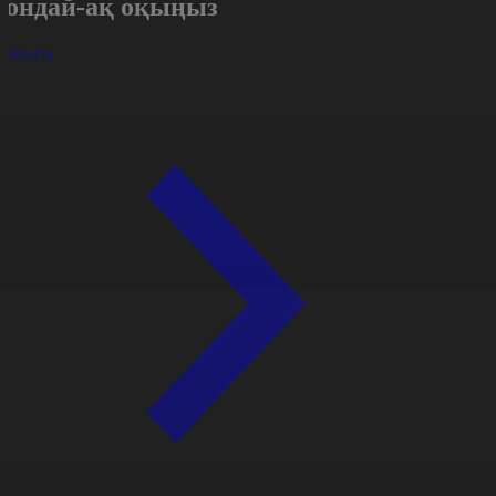
Сондай-ақ оқыңыз
арлығы