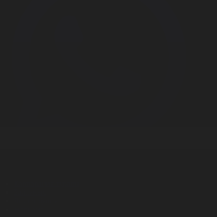
Корпорация туралы
Байланыс
Дистрибуция
Жарнама