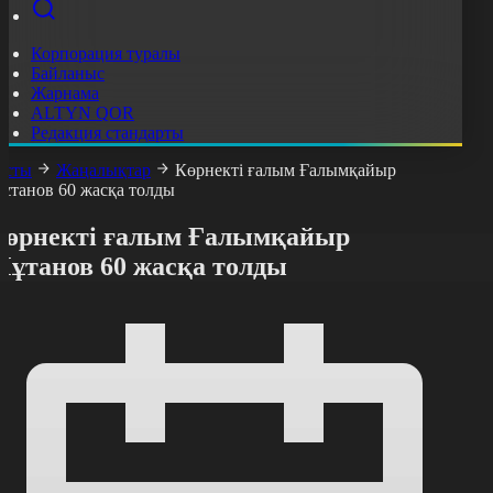
Корпорация туралы
Байланыс
Жарнама
ALTYN QOR
Редакция стандарты
асты
Жаңалықтар
Көрнекті ғалым Ғалымқайыр
ұтанов 60 жасқа толды
Көрнекті ғалым Ғалымқайыр
Мұтанов 60 жасқа толды