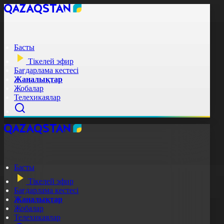
Басты
Тікелей эфир
Бағдарлама кестесі
Жаңалықтар
Жобалар
Телехикаялар
Басты
Тікелей эфир
Бағдарлама кестесі
Жаңалықтар
Жобалар
Телехикаялар