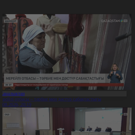
Жаңалықтар
ерейлі отбасы – тәрбие мен дәстүр сабақтастығы
7.08.2026, 20:19