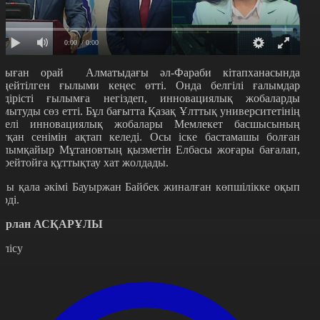
0:00
/ 0:00
сыған орай Алматыдағы әл-Фараби кітапханасында
еңейтілген ғылыми кеңес өтті. Онда белгілі ғалымдар
ндірісті ғылымға негіздеп, инновациялық жобаларды
амытуды сөз етті. Бұл бағытта Қазақ Ұлттық университетінің
ргелі инновациялық жобалары Мемлекет басшысының
ртқан сенімін ақтап келеді. Осы іске бастамашы болған
алымқайыр Мұтановтың қызметін Елбасы жоғары бағалап,
ерейтойға құттықтау хат жолдады.
ны қала әкімі Бауыржан Байбек жиналған көпшілікке оқып
ерді.
ұрлан АСҚАРҰЛЫ
өлісу