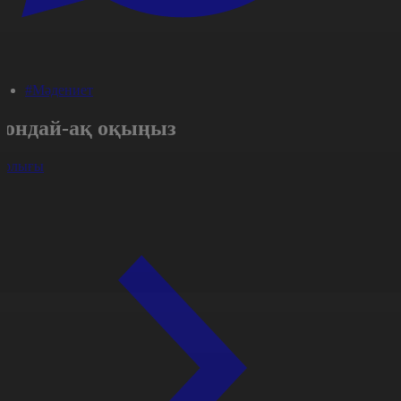
#Мәдениет
Сондай-ақ оқыңыз
арлығы