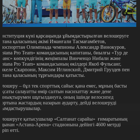
онституция күні қарсаңында ұйымдастырылған велошеруге
стана қаласының әкімі Иманғали Тасмағамбетов,
елоспорттан Олимпиада чемпионы Александр Винокуров,
Astana Pro Team» командасының капитаны, биылғы «Тур де
ранс» көпкүндігінің жеңімпазы Винченцо Нибали және
Astana Pro Team» командасының өкілдері Якоб Фульсанг,
икеле Скарпони, Максим Иглинский, Дмитрий Груздев пен
стана қаласының тұрғындары қатысты.
елошеру – бұл тек спорттық сайыс қана емес, мұның басты
ақсаты салауатты өмір салтын насихаттау және дене
ынықтырумен шұғылдануға, оның ішінде велосипед
портына жастардың назарын аударту, дейді велошеруді
йымдастырушылар.
елошеруге қатысушылар «Салтанат сарайы» ғимаратының
лдынан «Астана-Арена» стадионына дейінгі 4600 метрді
үріп өтті.