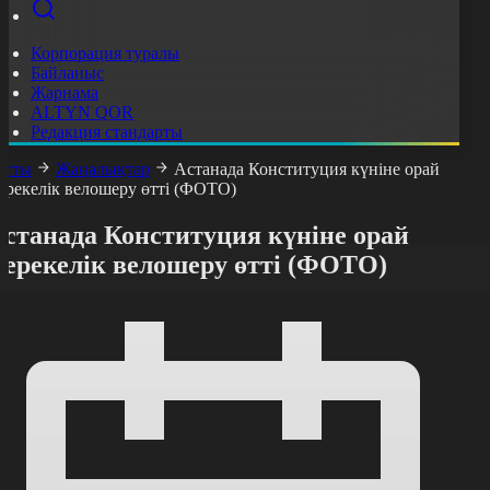
Корпорация туралы
Байланыс
Жарнама
ALTYN QOR
Редакция стандарты
асты
Жаңалықтар
Астанада Конституция күніне орай
ерекелік велошеру өтті (ФОТО)
Астанада Конституция күніне орай
мерекелік велошеру өтті (ФОТО)