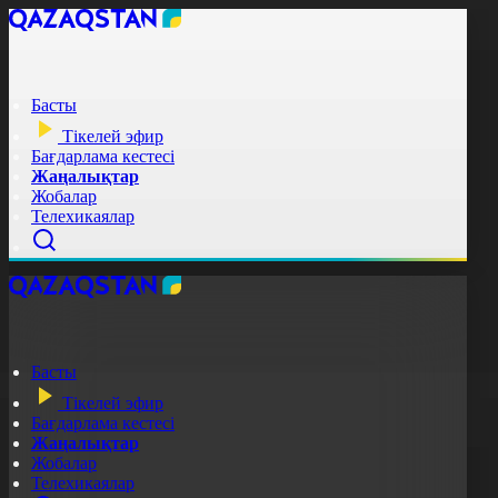
Басты
Тікелей эфир
Бағдарлама кестесі
Жаңалықтар
Жобалар
Телехикаялар
Басты
Тікелей эфир
Бағдарлама кестесі
Жаңалықтар
Жобалар
Телехикаялар