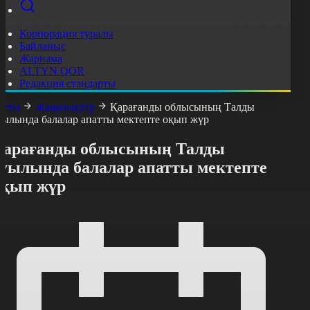
Корпорация туралы
Байланыс
Жарнама
ALTYN QOR
Редакция стандарты
асты
Жаңалықтар
Қарағанды облысының Талды
уылында балалар апатты мектепте оқып жүр
Қарағанды облысының Талды
ауылында балалар апатты мектепте
оқып жүр