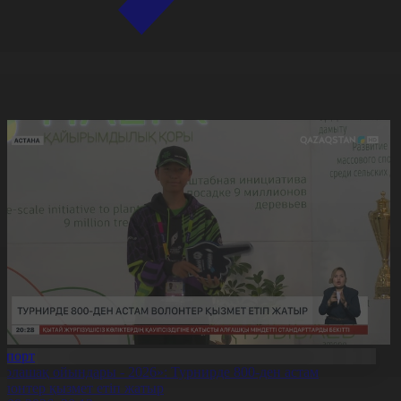
Спорт
Болашақ ойындары - 2026»: Турнирде 800-ден астам
олонтер қызмет етіп жатыр