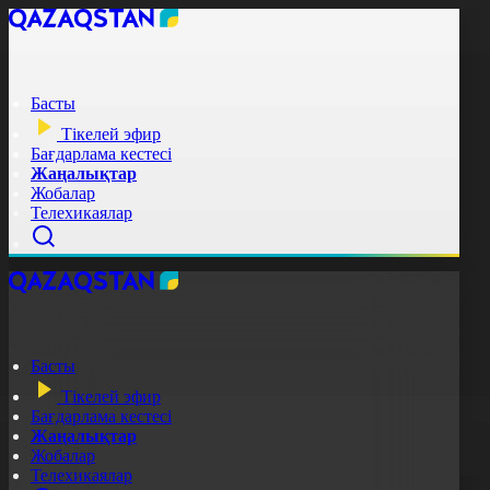
Басты
Тікелей эфир
Бағдарлама кестесі
Жаңалықтар
Жобалар
Телехикаялар
Басты
Тікелей эфир
Бағдарлама кестесі
Жаңалықтар
Жобалар
Телехикаялар