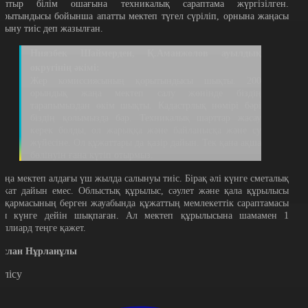
ылтыр білім ошағына техникалық сараптама жүргізілген.
орытындысы бойынша апатты мектеп түгел сүріліп, орнына жаңасы
алыну тиіс деп жазылған.
Ниязбек Шаймерден, Қ.Аманжолов ауылдық
округінің әкімі:
Жер комиссиясының қорытындысы шықты. 200
орындық жаңа мектеп салу жөнінде біздің
тарапымыздан өкім шықты. Кадастрлық нөмірі бәрі
біздің қолымызда бар. Техникалық шарттар жасау
керек болды, ол жарыққа және байланысқа және су
жүйесіне. Ол құжаттары да қазір дайын. Тек қана ақша
бөлінуін ғана күтіп отырмыз.
аңа мектеп алдағы үш жылда салынуы тиіс. Бірақ әлі күнге сметалық
ұжат дайын емес. Облыстық құрылыс, сәулет және қала құрылысы
асқармасының берген жауабында құжаттың мемлекеттік сараптамасы
сы күнге дейін шықпаған. Ал мектеп құрылысына шамамен 1
иллиард теңге қажет.
услан Нұрланұлы
өлісу