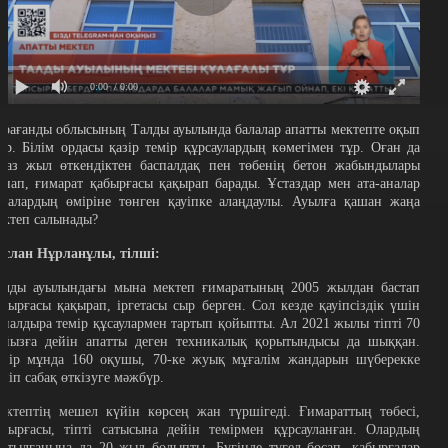
0:00
/ 0:00
арағанды облысының Талды ауылында балалар апатты мектепте оқып
үр. Білім ордасы қазір темір құрсаулардың көмегімен тұр. Оған да
іраз жыл өткендіктен баспалдақ пен төбенің бетон жабындылары
йнап, ғимарат қабырғасы қақырап барады. Ұстаздар мен ата-аналар
алалардың өміріне төнген қауіпке алаңдаулы. Ауылға қашан жаңа
ектеп салынады?
услан Нұрланұлы, тілші:
алды ауылындағы мына мектеп ғимаратының 2005 жылдан бастап
абырғасы қақырап, іргетасы сыр берген. Сол кезде қауіпсіздік үшін
йналдыра темір құсаулармен тартып қойыпты. Ал 2021 жылы тіпті 70
айызға дейін апатты деген техникалық қорытындысы да шыққан.
азір мұнда 160 оқушы, 70-ке жуық мұғалім жандарын шүберекке
үйіп сабақ өткізуге мәжбүр.
ектептің мешел күйін көрсең жан түршігеді. Ғимараттың төбесі,
абырғасы, тіпті сатысына дейін темірмен құрсауланған. Олардың
артылғанына да 20 жыл болыпты. Бүгінде түгел босап, қабырғалар