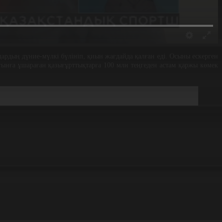
ардың дүние-мүлкі бүлініп, қиын жағдайда қалған еді. Осыны ескерген
ығынға ұшараған қазығұрттықтарға 100 млн теңгеден астам қаржы көмек
 жасаймыз.