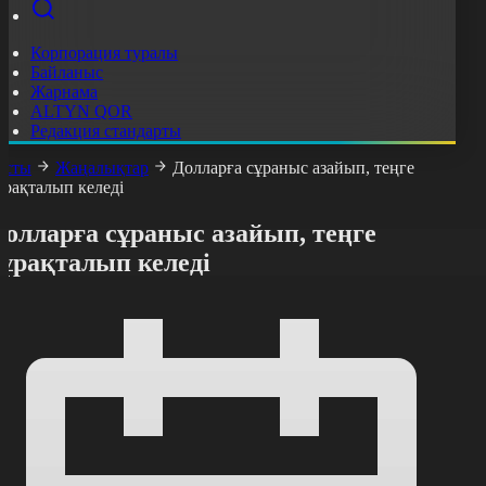
Корпорация туралы
Байланыс
Жарнама
ALTYN QOR
Редакция стандарты
асты
Жаңалықтар
Долларға сұраныс азайып, теңге
ұрақталып келеді
олларға сұраныс азайып, теңге
тұрақталып келеді