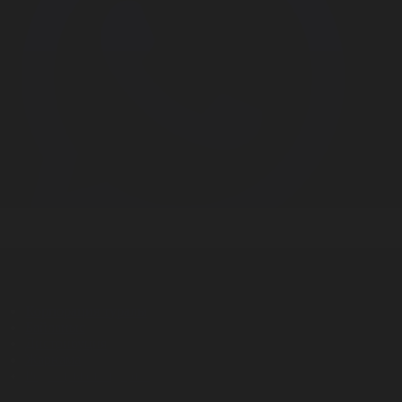
Корпорация туралы
Байланыс
Дистрибуция
Жарнама
Редакция стандарты