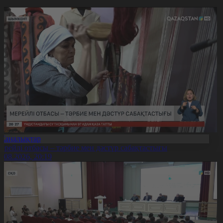
Жаңалықтар
ерейлі отбасы – тәрбие мен дәстүр сабақтастығы
7.08.2026, 20:19