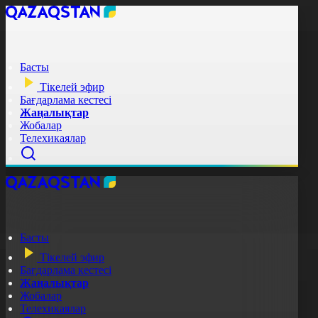
Басты
Тікелей эфир
Бағдарлама кестесі
Жаңалықтар
Жобалар
Телехикаялар
Басты
Тікелей эфир
Бағдарлама кестесі
Жаңалықтар
Жобалар
Телехикаялар