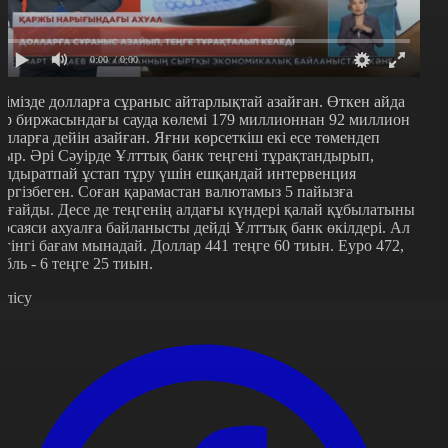
0:00
/ 0:00
лімізде долларға сұраныс айтарлықтай азайған. Өткен айда
ор биржасындағы сауда көлемі 179 миллионнан 92 миллион
олларға дейін азайған. Яғни көрсеткіш екі есе төмендеп
тыр. Әрі Сәуірде Ұлттық банк теңгені тұрақтандырып,
ұлдыратпай ұстап тұру үшін ешқандай интервенция
үргізбеген. Соған қарамастан валютамыз 5 пайызға
ығайды. Десе де теңгенің алдағы күндері қалай құбылатыны
еосаяси ахуалға байланысты дейді Ұлттық банк өкілдері. Ал
үгінгі бағам мынадай. Доллар 441 теңге 60 тиын. Еуро 472,
убль - 6 теңге 25 тиын.
өлісу