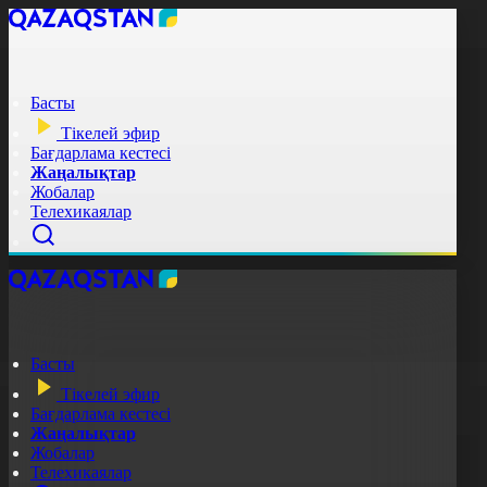
Басты
Тікелей эфир
Бағдарлама кестесі
Жаңалықтар
Жобалар
Телехикаялар
Басты
Тікелей эфир
Бағдарлама кестесі
Жаңалықтар
Жобалар
Телехикаялар