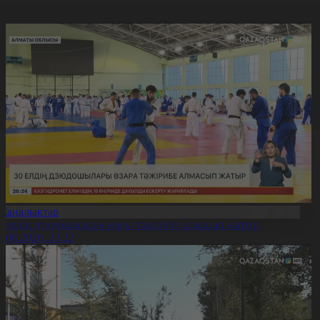
Жаңалықтар
0 елдің дзюдошылары өзара тәжірибе алмасып жатыр
6.08.2026, 20:22