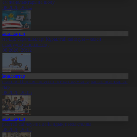
лем жаңалықтарына шолу
6.08.2026, 20:14
Жаңалықтар
етелдік сарапшылар: Құрылтай сайлауы – саяси
аңғырудың жаңа кезеңі
6.08.2026, 20:12
Жаңалықтар
ұрылтай: Партиялар үгіт-насихат жұмыстарын жалғастырып
атыр
6.08.2026, 20:05
Жаңалықтар
ұрылтай сайлауына дайындық пысықталды
6.08.2026, 20:02