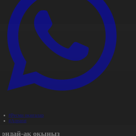
#Ресми оқиғалар
#Aqparat
Сондай-ақ оқыңыз