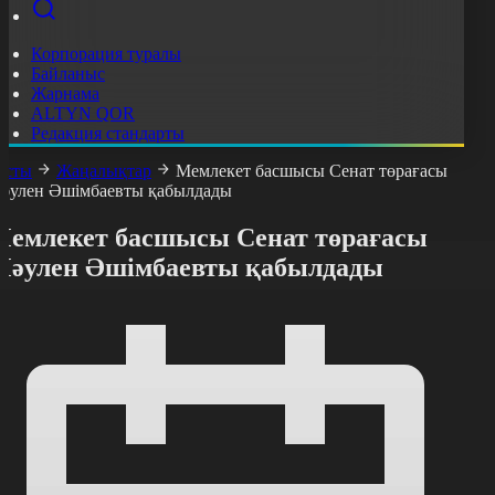
Корпорация туралы
Байланыс
Жарнама
ALTYN QOR
Редакция стандарты
асты
Жаңалықтар
Мемлекет басшысы Сенат төрағасы
әулен Әшімбаевты қабылдады
Мемлекет басшысы Сенат төрағасы
Мәулен Әшімбаевты қабылдады