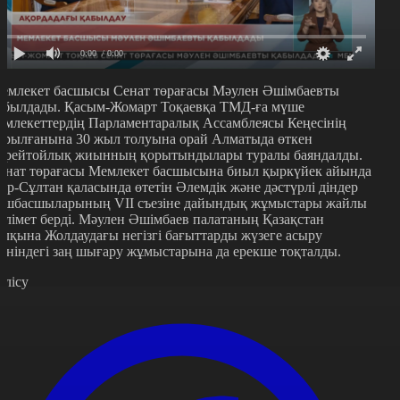
0:00
/ 0:00
емлекет басшысы Сенат төрағасы Мәулен Әшімбаевты
абылдады. Қасым-Жомарт Тоқаевқа ТМД-ға мүше
емлекеттердің Парламентаралық Ассамблеясы Кеңесінің
ұрылғанына 30 жыл толуына орай Алматыда өткен
ерейтойлық жиынның қорытындылары туралы баяндалды.
енат төрағасы Мемлекет басшысына биыл қыркүйек айында
ұр-Сұлтан қаласында өтетін Әлемдік және дәстүрлі діндер
өшбасшыларының VII съезіне дайындық жұмыстары жайлы
әлімет берді. Мәулен Әшімбаев палатаның Қазақстан
алқына Жолдаудағы негізгі бағыттарды жүзеге асыру
өніндегі заң шығару жұмыстарына да ерекше тоқталды.
өлісу