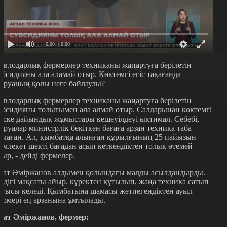
0:00
/ 0:00
авлодарлық фермерлер техниканы жаңартуға берілетін
убсидияны ала аламай отыр. Көктемгі егіс тақағанда
аруаның қолы неге байлаулы?
авлодарлық фермерлер техниканы жаңартуға берілетін
убсидияны толығымен ала алмай отыр. Салдарынан көктемгі
гіске дайындық жұмыстары кешеуілдеуі ықтимал. Себебі,
аруалар министрлік бекіткен бағаға арзан техника таба
лмаған. Ал, қымбатқа алынған құрылғының 25 пайызын
емлекет шекті бағадан асып кеткендіктен толық өтемей
тыр, - дейді фермелер.
зат Әміржанов алдымен қолындағы малды асылдандырды.
ндігі мақсаты айыр, күректен құтылып, жаңа техника сатып
лғысы келеді. Қымбатына шамасы жетпегендіктен ауыл
ермері ең арзанына ұмтылады.
зат Әміржанов, фермер: