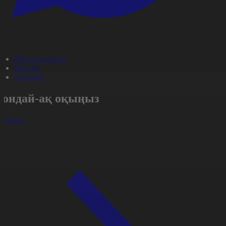
#Басты ақпарат
#Қоғам
#Aqparat
Сондай-ақ оқыңыз
арлығы