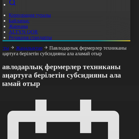
Корпорация туралы
Байланыс
Жарнама
ALTYN QOR
Редакция стандарты
асты
Жаңалықтар
Павлодарлық фермерлер техниканы
аңартуға берілетін субсидияны ала аламай отыр
Павлодарлық фермерлер техниканы
аңартуға берілетін субсидияны ала
аламай отыр