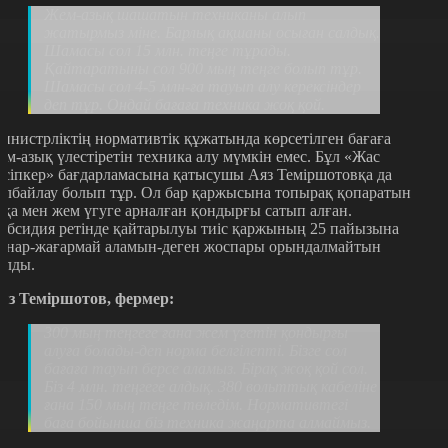
Жем-азық шашатын техниканы алып
жатырмыз міне. Барлық ақшаны осыған салдық.
Шамасы сол 15 млн. теңге тұрады.
Қайтаратыны сол 900 мың теңге болып тұр.
Шамасы сол 4-5 млн-ға тауып алу керексіндер
деп тұр. Ондай бағаға техника жоқ қой.
инистрліктің нормативтік құжатында көрсетілген бағаға
ем-азық үлестіретін техника алу мүмкін емес. Бұл «Жас
әсіпкер» бағдарламасына қатысушы Аяз Теміршотовқа да
олбайлау болып тұр. Ол бар қаржысына топырақ қопаратын
оқа мен жем үгуге арналған қондырғы сатып алған.
убсидия ретінде қайтарылуы тиіс қаржының 25 пайызына
анар-жағармай аламын-деген жоспары орындалмайтын
олды.
яз Теміршотов, фермер:
300 мың теңгеге ғана жем үгетін қондырғы
алуға болады-деп норма белгілепті. Бізге сол
бағаға тауып берсе аламыз. Бірақ жоқ қой сол.
Біз 4 млн. теңгеге алдық. 380 вольттық кабеліне
ғана 150 мың теңге төледім. Нормативтегі
баға бойынша біз техника жаңарта алмаймыз.