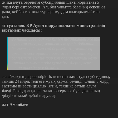
ехника алуға берілетін субсидияның шекті нормативі 5
ылдан бері өзгермеген. Ал, бұл уақытта бағаның өскені өз
лдына, кейбір техника түрлері мүлдем шығарылмайтын
олды.
зат сұлтанов, ҚР Ауыл шаруашылығы министрлігінің
епартамент басшысы:
25 пайыз субсидия кез келген техниканың жалпы
құнынан емес, нормативтік тәртіп бойынша
белгіленген бағаға сай беріледі. Норматив ең
арзан немесе орташа баға жиынтығына қарап
белгіленеді. Шағымдар көп болғандықтан қазір
арнайы жұмыс тобы құрылды. Фермерлерге
сонда арыз беруге болады.
иыл аймақтың агроөндірістік кешенін дамытуды субсидиялау
ойынша 24 млрд. теңгеге жуық қаржы бөлінді. Оның 8 млрд-
ан астамы инвестициялық, яғни, техника сатып алуға
еріледі. Бірақ дәл қазіргі талап өзгермесе бұл қаржының
герілуі екіталай-дейді шаруалар.
олат Аманбаев