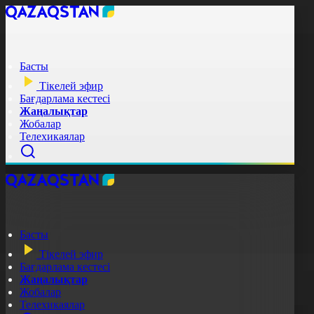
Басты
Тікелей эфир
Бағдарлама кестесі
Жаңалықтар
Жобалар
Телехикаялар
Басты
Тікелей эфир
Бағдарлама кестесі
Жаңалықтар
Жобалар
Телехикаялар