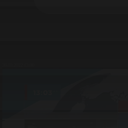
30.03.2022 13:00