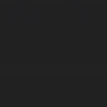
Корпорация туралы
Байланыс
Дистрибуция
Жарнама