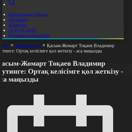
Корпорация туралы
Байланыс
Жарнама
ALTYN QOR
Редакция стандарты
асты
Жаңалықтар
Қасым-Жомарт Тоқаев Владимир
утинге: Ортақ келісімге қол жеткізу - аса маңызды
Қасым-Жомарт Тоқаев Владимир
утинге: Ортақ келісімге қол жеткізу -
аса маңызды