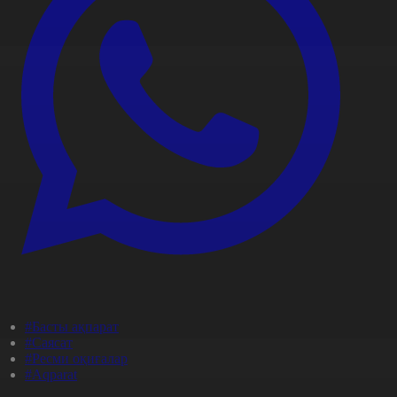
#Басты ақпарат
#Саясат
#Ресми оқиғалар
#Aqparat