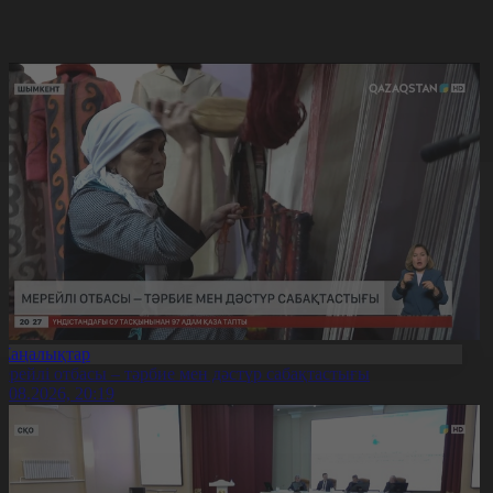
Жаңалықтар
ерейлі отбасы – тәрбие мен дәстүр сабақтастығы
7.08.2026, 20:19