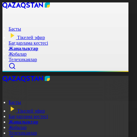
Басты
Тікелей эфир
Бағдарлама кестесі
Жаңалықтар
Жобалар
Телехикаялар
Басты
Тікелей эфир
Бағдарлама кестесі
Жаңалықтар
Жобалар
Телехикаялар