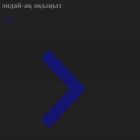
Сондай-ақ оқыңыз
арлығы