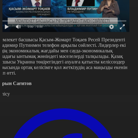
0:00
/ 0:00
емлекет басшысы Қасым-Жомарт Тоқаев Ресей Президенті
ладимир Путинмен телефон арқылы сөйлесті. Лидерлер екі
лдің экономикалық жағдайы мен сауда-экономикалық
аладағы ынтымақ жөніндегі мәселелерді талқылады. Қазақ
асшысы Украина төңірегіндегі ахуалға қатысты келіссөздер
арысында ортақ келісімге қол жеткізудің аса маңызды екенін
тап өтті.
арын Сағитов
өлісу