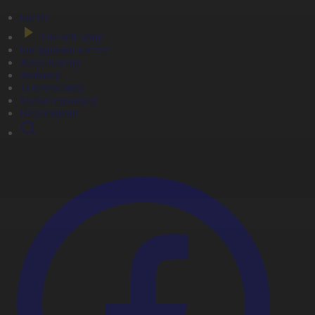
Басты
Тікелей эфир
Бағдарлама кестесі
Жаңалықтар
Жобалар
Телехикаялар
Мультсериалдар
Видеоархив