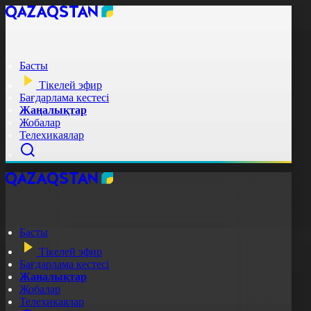
Басты
Тікелей эфир
Бағдарлама кестесі
Жаңалықтар
Жобалар
Телехикаялар
Басты
Тікелей эфир
Бағдарлама кестесі
Жаңалықтар
Жобалар
Телехикаялар