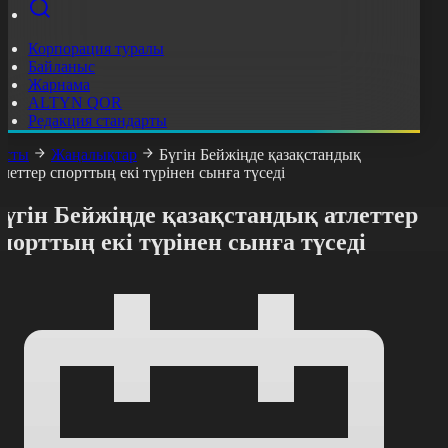
Корпорация туралы
Байланыс
Жарнама
ALTYN QOR
Редакция стандарты
асты
Жаңалықтар
Бүгін Бейжіңде қазақстандық
тлеттер спорттың екі түрінен сынға түседі
үгін Бейжіңде қазақстандық атлеттер
порттың екі түрінен сынға түседі