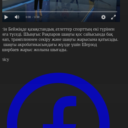
0:00
/ 0:00
үгін Бейжіңде қазақстандық атлеттер спорттың екі түрінен
ынға түседі. Шыңғыс Рақпаров шаңғы қос сайысында бақ
ынап, трамплиннен секіру және шаңғы жарысына қатысады.
л шаңғы акробатикасындағы жүлде үшін Шерзод
аширбаев жарыс жолына шығады.
өлісу