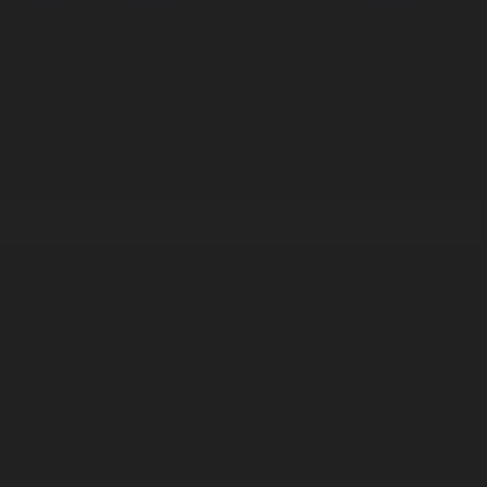
Корпорация туралы
Байланыс
Дистрибуция
Жарнама
Редакция стандарты