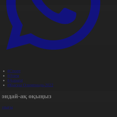
#Спорт
#Әлем
#Aqparat
#Қысқы Олимпиада-2022
Сондай-ақ оқыңыз
арлығы