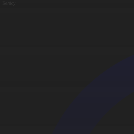
Бөлісу